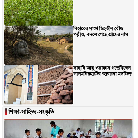
বিহারের সাথে চিহ্নহীন বৌদ্ধ
পল্লীও, বদলে গেছে গ্রামের নাম
সাহাবি আবু ওয়াক্কাস গড়েছিলেন
লালমনিরহাটের ‘হারানো মসজিদ’
▐
শিক্ষা-সাহিত্য-সংস্কৃতি