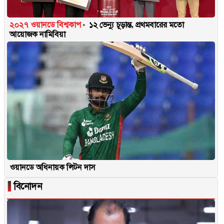
২০২৭ ওয়ানডে বিশ্বকাপ
১২ ভেন্যু চূড়ান্ত, প্রথমবারের মতো
আয়োজক নামিবিয়া
ওয়ানডে অধিনায়ক লিটন দাস
▐
বিনোদন