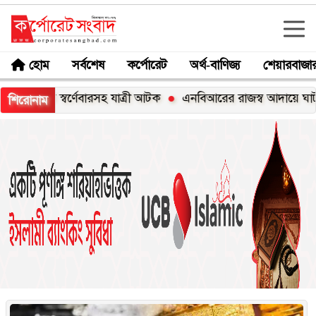
হোম
সর্বশেষ
কর্পোরেট
অর্থ-বাণিজ্য
শেয়ারবাজা
যাত্রী আটক
এনবিআরের রাজস্ব আদায়ে ঘাটতি ৮৭ হাজার ৫২৭ কোট
শিরোনাম