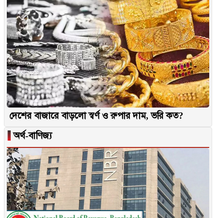
দেশের বাজারে বাড়লো স্বর্ণ ও রুপার দাম, ভরি কত?
▐
অর্থ-বাণিজ্য