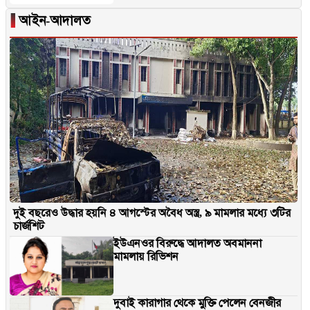
▐
আইন-আদালত
দুই বছরেও উদ্ধার হয়নি ৪ আগস্টের অবৈধ অস্ত্র, ৯ মামলার মধ্যে ৩টির
চার্জশিট
ইউএনওর বিরুদ্ধে আদালত অবমাননা
মামলায় রিভিশন
দুবাই কারাগার থেকে মুক্তি পেলেন বেনজীর