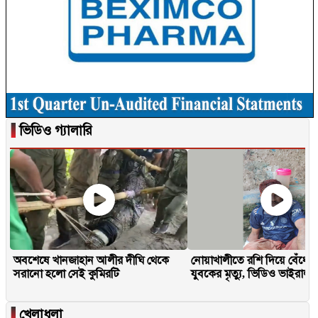
▐
ভিডিও গ্যালারি
অবশেষে খানজাহান আলীর দীঘি থেকে
নোয়াখালীতে রশি দিয়ে বেঁধে 
সরানো হলো সেই কুমিরটি
যুবকের মৃত্যু, ভিডিও ভাইরাল
▐
খেলাধুলা