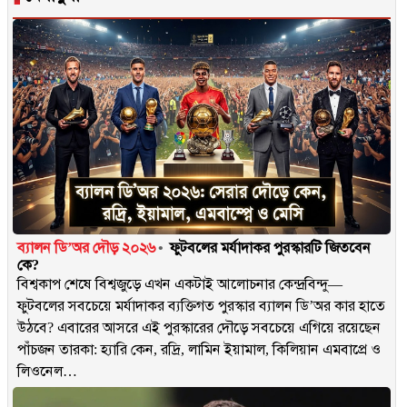
ব্যালন ডি’অর দৌড় ২০২৬
ফুটবলের মর্যাদাকর পুরস্কারটি জিতবেন
কে?
বিশ্বকাপ শেষে বিশ্বজুড়ে এখন একটাই আলোচনার কেন্দ্রবিন্দু—
ফুটবলের সবচেয়ে মর্যাদাকর ব্যক্তিগত পুরস্কার ব্যালন ডি’অর কার হাতে
উঠবে? এবারের আসরে এই পুরস্কারের দৌড়ে সবচেয়ে এগিয়ে রয়েছেন
পাঁচজন তারকা: হ্যারি কেন, রদ্রি, লামিন ইয়ামাল, কিলিয়ান এমবাপ্রে ও
লিওনেল…