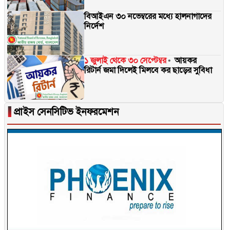
বিআইএন ৩০ নভেম্বরের মধ্যে হালনাগাদের
নির্দেশ
১ জুলাই থেকে ৩০ সেপ্টেম্বর
আয়কর
রিটার্ন জমা দিলেই মিলবে কর ছাড়ের সুবিধা
▐
প্রাইস সেনসিটিভ ইনফরমেশন