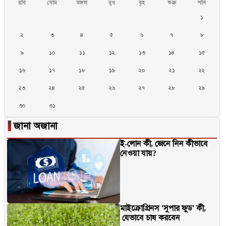
রবি
সোম
মঙ্গল
বুধ
বৃহ
শুক্র
শনি
১
২
৩
৪
৫
৬
৭
৮
৯
১০
১১
১২
১৩
১৪
১৫
১৬
১৭
১৮
১৯
২০
২১
২২
২৩
২৪
২৫
২৬
২৭
২৮
২৯
৩০
৩১
▐
জানা অজানা
ই-লোন কী, জেনে নিন কীভাবে
নেওয়া যায়?
মাইক্রোগ্রিনস 'সুপার ফুড' কী,
যেভাবে চাষ করবেন