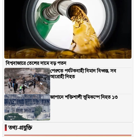
বিশ্ববাজারে তেলের দামে বড় পতন
পেরুতে পর্যটকবাহী বিমান বিধ্বস্ত, সব
আরোহী নিহত
জাপানে শক্তিশালী ভূমিকম্পে নিহত ১৩
▐
তথ্য-প্রযুক্তি