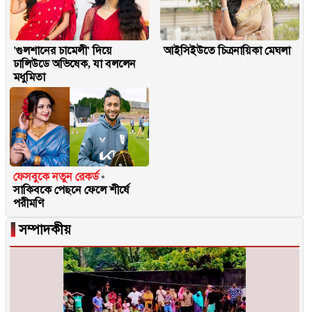
'গুলশানের চামেলী' দিয়ে
আইসিইউতে চিত্রনায়িকা মেঘলা
ঢালিউডে অভিষেক, যা বললেন
মধুমিতা
ফেসবুকে নতুন রেকর্ড
সাকিবকে পেছনে ফেলে শীর্ষে
পরীমণি
▐
সম্পাদকীয়