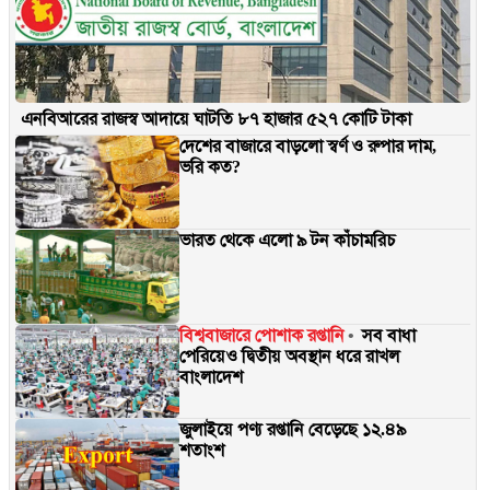
এনবিআরের রাজস্ব আদায়ে ঘাটতি ৮৭ হাজার ৫২৭ কোটি টাকা
দেশের বাজারে বাড়লো স্বর্ণ ও রুপার দাম,
ভরি কত?
ভারত থেকে এলো ৯ টন কাঁচামরিচ
বিশ্ববাজারে পোশাক রপ্তানি
সব বাধা
পেরিয়েও দ্বিতীয় অবস্থান ধরে রাখল
বাংলাদেশ
জুলাইয়ে পণ্য রপ্তানি বেড়েছে ১২.৪৯
শতাংশ