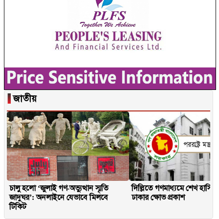
▐
জাতীয়
চালু হলো ‘জুলাই গণ-অভ্যুত্থান স্মৃতি
দিল্লিতে গণমাধ্যমে শেখ হাসিনার
জাদুঘর’: অনলাইনে যেভাবে মিলবে
ঢাকার ক্ষোভ প্রকাশ
টিকিট