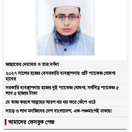
জান্নাতের নেয়ামত ও তার বর্ণনা
২০২৭ সালের হজের বেসরকারি ব্যবস্থাপনায় ৩টি প্যাকেজ ঘোষণা
হাবের
সরকারি ব্যবস্থাপনায় হজের দুই প্যাকেজ ঘোষণা, সর্বনিম্ন প্যাকেজ ৫
লাখ ৫ হাজার টাকা
যে কাজ করলে আল্লাহর আরশ থর থর করে কেঁপে ওঠে
সাড়ে ৩ লাখ মসজিদের দেশ বাংলাদেশ, এক-পঞ্চমাংশই ঢাকায়!
▐
আমাদের ফেসবুক পেজ