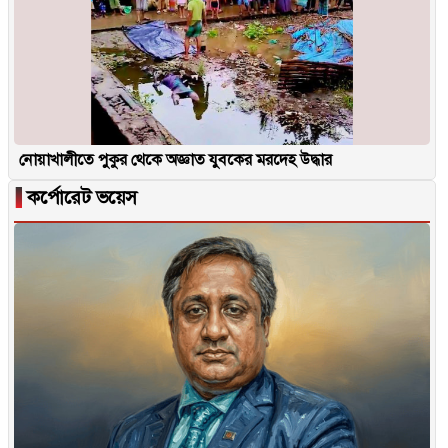
নোয়াখালীতে পুকুর থেকে অজ্ঞাত যুবকের মরদেহ উদ্ধার
▐
কর্পোরেট ভয়েস