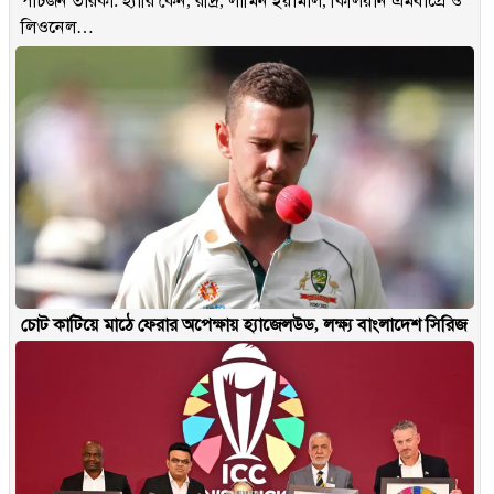
পাঁচজন তারকা: হ্যারি কেন, রদ্রি, লামিন ইয়ামাল, কিলিয়ান এমবাপ্রে ও
লিওনেল…
চোট কাটিয়ে মাঠে ফেরার অপেক্ষায় হ্যাজেলউড, লক্ষ্য বাংলাদেশ সিরিজ