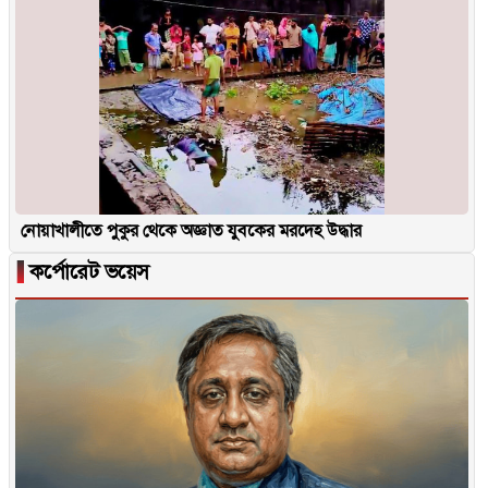
নোয়াখালীতে পুকুর থেকে অজ্ঞাত যুবকের মরদেহ উদ্ধার
▐
কর্পোরেট ভয়েস