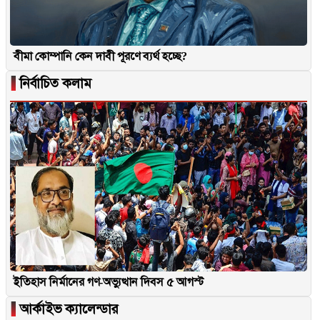
বীমা কোম্পানি কেন দাবী পূরণে ব্যর্থ হচ্ছে?
▐
নির্বাচিত কলাম
ইতিহাস নির্মানের গণ-অভ্যুত্থান দিবস ৫ আগস্ট
▐
আর্কাইভ ক্যালেন্ডার