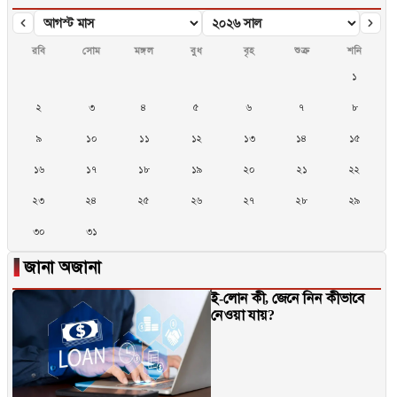
রবি
সোম
মঙ্গল
বুধ
বৃহ
শুক্র
শনি
১
২
৩
৪
৫
৬
৭
৮
৯
১০
১১
১২
১৩
১৪
১৫
১৬
১৭
১৮
১৯
২০
২১
২২
২৩
২৪
২৫
২৬
২৭
২৮
২৯
৩০
৩১
▐
জানা অজানা
ই-লোন কী, জেনে নিন কীভাবে
নেওয়া যায়?