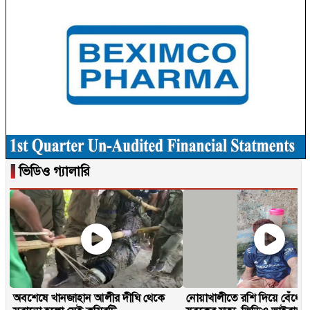
▐
ভিডিও গ্যালারি
অবশেষে খানজাহান আলীর দীঘি থেকে
নোয়াখালীতে রশি দিয়ে বেঁধে 