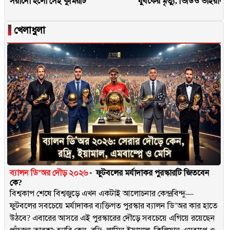
সরানো হলো সেই কুমিরটি
যুবকের মৃত্যু, ভিডিও ভাইরাল
▐
খেলাধুলা
ব্যালন ডি’অর দৌড় ২০২৬
ফুটবলের মর্যাদাকর পুরস্কারটি জিতবেন
কে?
বিশ্বকাপ শেষে বিশ্বজুড়ে এখন একটাই আলোচনার কেন্দ্রবিন্দু—
ফুটবলের সবচেয়ে মর্যাদাকর ব্যক্তিগত পুরস্কার ব্যালন ডি’অর কার হাতে
উঠবে? এবারের আসরে এই পুরস্কারের দৌড়ে সবচেয়ে এগিয়ে রয়েছেন