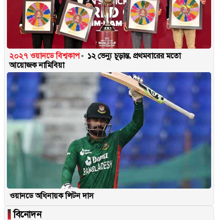
২০২৭ ওয়ানডে বিশ্বকাপ
১২ ভেন্যু চূড়ান্ত, প্রথমবারের মতো
আয়োজক নামিবিয়া
ওয়ানডে অধিনায়ক লিটন দাস
▐
বিনোদন