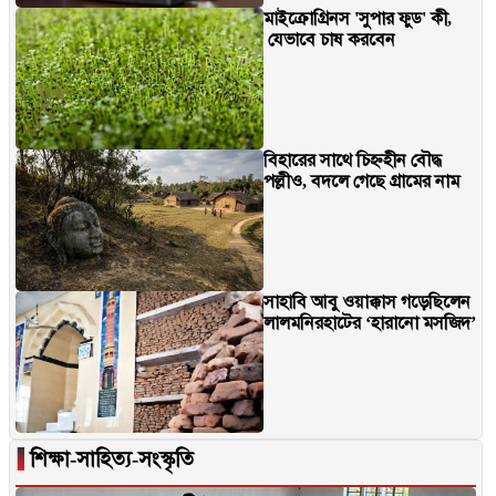
মাইক্রোগ্রিনস 'সুপার ফুড' কী,
যেভাবে চাষ করবেন
বিহারের সাথে চিহ্নহীন বৌদ্ধ
পল্লীও, বদলে গেছে গ্রামের নাম
সাহাবি আবু ওয়াক্কাস গড়েছিলেন
লালমনিরহাটের ‘হারানো মসজিদ’
▐
শিক্ষা-সাহিত্য-সংস্কৃতি