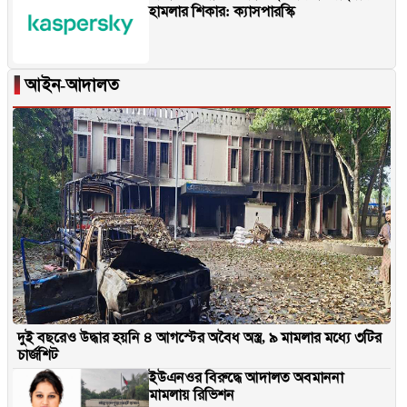
হামলার শিকার: ক্যাসপারস্কি
▐
আইন-আদালত
দুই বছরেও উদ্ধার হয়নি ৪ আগস্টের অবৈধ অস্ত্র, ৯ মামলার মধ্যে ৩টির
চার্জশিট
ইউএনওর বিরুদ্ধে আদালত অবমাননা
মামলায় রিভিশন