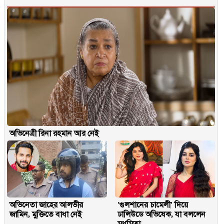
অভিনেত্রী রিনা রহমান আর নেই
অভিনেতা জাহের আলভীর
'গুলশানের চামেলী' দিয়ে
জামিন, মুক্তিতে বাধা নেই
ঢালিউডে অভিষেক, যা বললেন
মধুমিতা