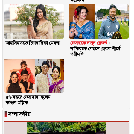
আইসিইউতে চিত্রনায়িকা মেঘলা
ফেসবুকে নতুন রেকর্ড
সাকিবকে পেছনে ফেলে শীর্ষে
পরীমণি
৫৬ বছরে ফের বাবা হলেন
কাঞ্চন মল্লিক
▐
সম্পাদকীয়