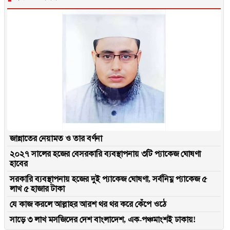
জান্নাতের নেয়ামত ও তার বর্ণনা
২০২৭ সালের হজের বেসরকারি ব্যবস্থাপনায় ৩টি প্যাকেজ ঘোষণা
হাবের
সরকারি ব্যবস্থাপনায় হজের দুই প্যাকেজ ঘোষণা, সর্বনিম্ন প্যাকেজ ৫
লাখ ৫ হাজার টাকা
যে কাজ করলে আল্লাহর আরশ থর থর করে কেঁপে ওঠে
সাড়ে ৩ লাখ মসজিদের দেশ বাংলাদেশ, এক-পঞ্চমাংশই ঢাকায়!