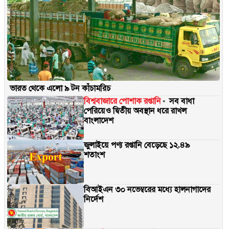
ভারত থেকে এলো ৯ টন কাঁচামরিচ
বিশ্ববাজারে পোশাক রপ্তানি
সব বাধা
পেরিয়েও দ্বিতীয় অবস্থান ধরে রাখল
বাংলাদেশ
জুলাইয়ে পণ্য রপ্তানি বেড়েছে ১২.৪৯
শতাংশ
বিআইএন ৩০ নভেম্বরের মধ্যে হালনাগাদের
নির্দেশ