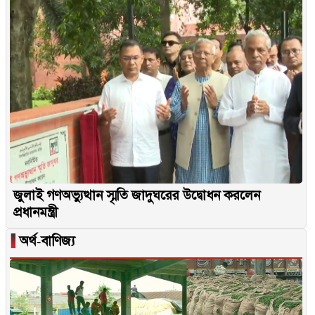
জুলাই গণঅভ্যুত্থান স্মৃতি জাদুঘরের উদ্বোধন করলেন
প্রধানমন্ত্রী
▐
অর্থ-বাণিজ্য