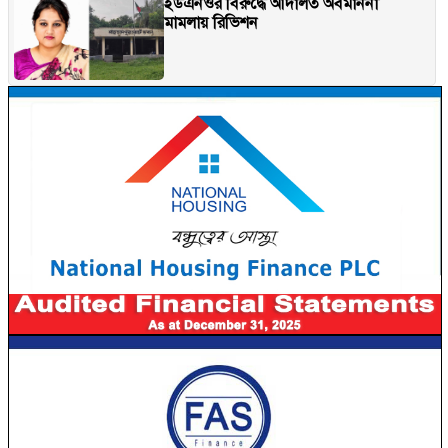
ইউএনওর বিরুদ্ধে আদালত অবমাননা
মামলায় রিভিশন