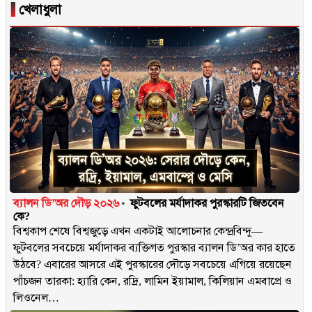
▐
খেলাধুলা
ব্যালন ডি’অর দৌড় ২০২৬
ফুটবলের মর্যাদাকর পুরস্কারটি জিতবেন
কে?
বিশ্বকাপ শেষে বিশ্বজুড়ে এখন একটাই আলোচনার কেন্দ্রবিন্দু—
ফুটবলের সবচেয়ে মর্যাদাকর ব্যক্তিগত পুরস্কার ব্যালন ডি’অর কার হাতে
উঠবে? এবারের আসরে এই পুরস্কারের দৌড়ে সবচেয়ে এগিয়ে রয়েছেন
পাঁচজন তারকা: হ্যারি কেন, রদ্রি, লামিন ইয়ামাল, কিলিয়ান এমবাপ্রে ও
লিওনেল…