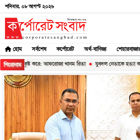
শনিবার, ০৮ আগস্ট ২০২৬
হোম
সর্বশেষ
কর্পোরেট
অর্থ-বাণিজ্য
শেয়ারবাজা
: আফরোজা খানম রিতা
যুবদল নেতাকে হত্যা করে লাশ গুমের চেষ্টা, থ
শিরোনাম