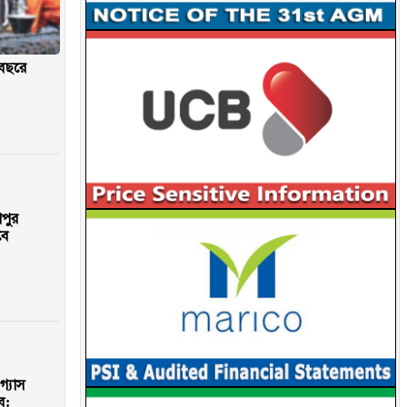
থবছরে
াপুর
বে
গ্যাস
ে: