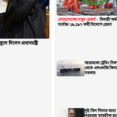
বোয়েসেলের নতুন রেকর্ড
বিদায়ী অর্
সর্বোচ্চ ১৯,১৯৭ কর্মী বিদেশে প্রেরণ
দিলেন প্রধানমন্ত্রী
আরামকো ট্রেডিং সিঙ্গ
থেকে এলএনজি কিন
সরকার
দুই-তিন দিনের মধ্যে 
সরবরাহ স্বাভাবিক হব