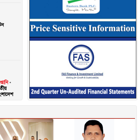
টন
্তানি
িতীয়
াংলাদেশ