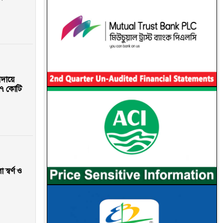
আদায়ে
৭ কোটি
স্বর্ণ ও