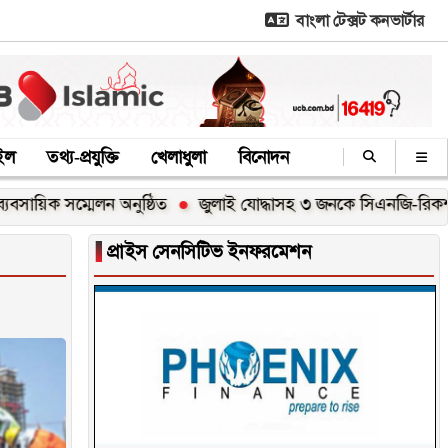
বাংলা টেক্সট কনভার্টার
াইল
তথ্য-প্রযুক্তি
খেলাধুলা
বিনোদন
ঠিত
জুলাই যোদ্ধাসহ ৩ জনকে সিএনজি-রিকশা উপহার দিলেন প্রধানমন্ত
▐
প্রাইস সেনসিটিভ ইনফরমেশন