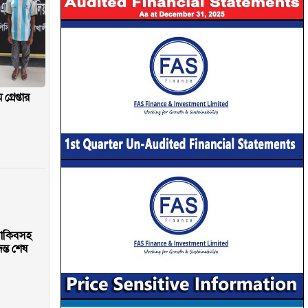
রেপ্তার
াকিবসহ
্ত শেষ