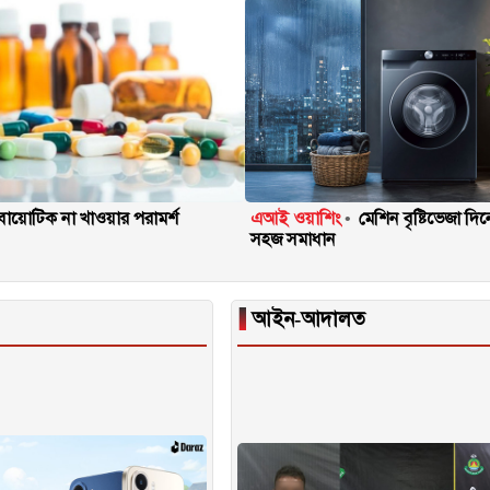
টিবায়োটিক না খাওয়ার পরামর্শ
এআই ওয়াশিং
মেশিন বৃষ্টিভেজা দ
সহজ সমাধান
▐
আইন-আদালত