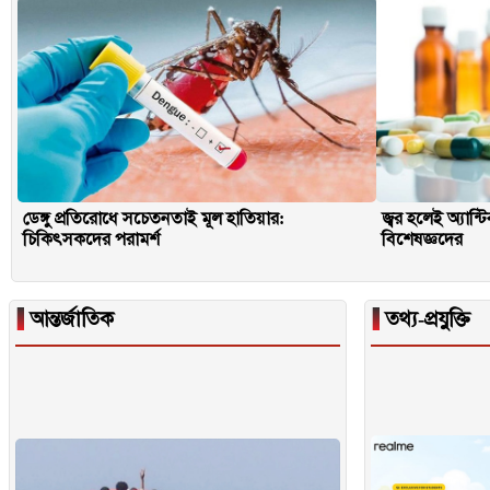
ডেঙ্গু প্রতিরোধে সচেতনতাই মূল হাতিয়ার:
জ্বর হলেই অ্যান্
চিকিৎসকদের পরামর্শ
বিশেষজ্ঞদের
▐
আন্তর্জাতিক
▐
তথ্য-প্রযুক্তি