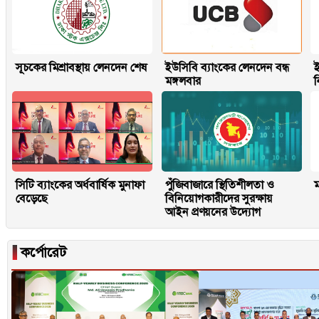
সূচকের মিশ্রাবস্থায় লেনদেন শেষ
ইউসিবি ব্যাংকের লেনদেন বন্ধ
ই
মঙ্গলবার
সিটি ব্যাংকের অর্ধবার্ষিক মুনাফা
পুঁজিবাজারে স্থিতিশীলতা ও
ম
বেড়েছে
বিনিয়োগকারীদের সুরক্ষায়
আইন প্রণয়নের উদ্যোগ
▐
কর্পোরেট