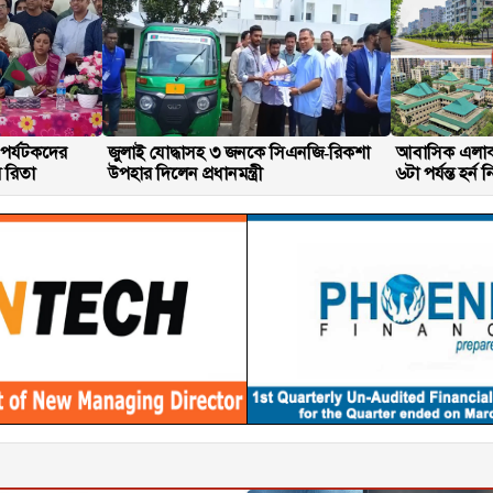
 পর্যটকদের
জুলাই যোদ্ধাসহ ৩ জনকে সিএনজি-রিকশা
আবাসিক এলাক
 রিতা
উপহার দিলেন প্রধানমন্ত্রী
৬টা পর্যন্ত হর্ন ন