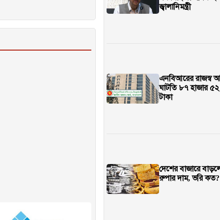
জ্বালানিমন্ত্রী
এনবিআরের রাজস্ব 
ঘাটতি ৮৭ হাজার ৫২
টাকা
দেশের বাজারে বাড়লো 
রুপার দাম, ভরি কত?