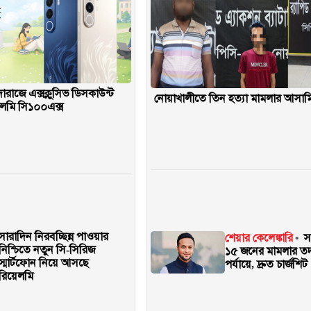
 দারাজে এক্সক্লুসিভ ডিসকাউন্ট
নোয়াখালীতে তিন হত্যা মামলার আসামি গ্
লমি সি১০০এক্স
সারাদিন নিরবচ্ছিন্ন পাওয়ার
শেয়ার কেলেঙ্কারি
স
নিশ্চিতে নতুন সি-সিরিজ
১৫ জনের মামলার তদন
স্মার্টফোন নিয়ে আসছে
পর্যায়ে, দ্রুত চার্জশিট
রিয়েলমি