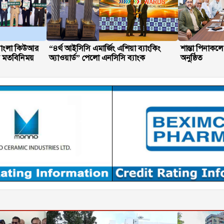
 বাংলা কিউআর
“৪র্থ আইসিসি এমার্জিং এশিয়া ব্যাংকিং
শান্তা পিনাকলে
গে মতবিনিময়
অ্যাওয়ার্ড” পেলো এনসিসি ব্যাংক
অনুষ্ঠিত