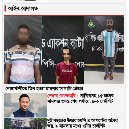
▐
আইন-আদালত
নোয়াখালীতে তিন হত্যা মামলার আসামি গ্রেপ্তার
শেয়ার কেলেঙ্কারি
সাকিবসহ ১৫ জনের
মামলার তদন্ত শেষ পর্যায়ে, দ্রুত চার্জশিট
দুই বছরেও উদ্ধার হয়নি ৪ আগস্টের অবৈধ
অস্ত্র, ৯ মামলার মধ্যে ৩টির চার্জশিট