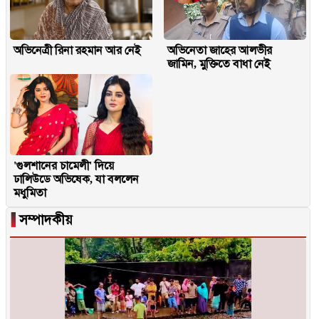
অভিনেত্রী রিনা রহমান আর নেই
অভিনেতা জাহের আলভীর
জামিন, মুক্তিতে বাধা নেই
'গুলশানের চামেলী' দিয়ে
ঢালিউডে অভিষেক, যা বললেন
মধুমিতা
▐
সম্পাদকীয়