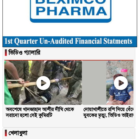
▐
ভিডিও গ্যালারি
অবশেষে খানজাহান আলীর দীঘি থেকে
নোয়াখালীতে রশি দিয়ে বেঁধে 
সরানো হলো সেই কুমিরটি
যুবকের মৃত্যু, ভিডিও ভাইরাল
▐
খেলাধুলা