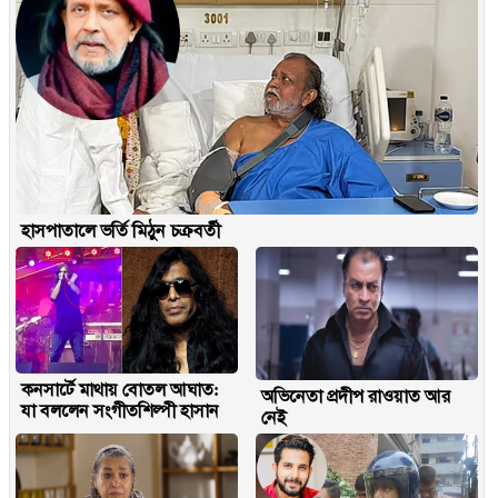
হাসপাতালে ভর্তি মিঠুন চক্রবর্তী
কনসার্টে মাথায় বোতল আঘাত:
অভিনেতা প্রদীপ রাওয়াত আর
যা বললেন সংগীতশিল্পী হাসান
নেই