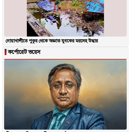
নোয়াখালীতে পুকুর থেকে অজ্ঞাত যুবকের মরদেহ উদ্ধার
▐
কর্পোরেট ভয়েস