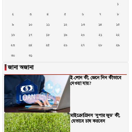
১
২
৩
৪
৫
৬
৭
৮
৯
১০
১১
১২
১৩
১৪
১৫
১৬
১৭
১৮
১৯
২০
২১
২২
২৩
২৪
২৫
২৬
২৭
২৮
২৯
৩০
৩১
▐
জানা অজানা
ই-লোন কী, জেনে নিন কীভাবে
নেওয়া যায়?
মাইক্রোগ্রিনস 'সুপার ফুড' কী,
যেভাবে চাষ করবেন