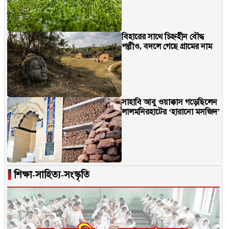
বিহারের সাথে চিহ্নহীন বৌদ্ধ
পল্লীও, বদলে গেছে গ্রামের নাম
সাহাবি আবু ওয়াক্কাস গড়েছিলেন
লালমনিরহাটের ‘হারানো মসজিদ’
▐
শিক্ষা-সাহিত্য-সংস্কৃতি