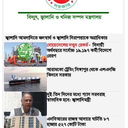
জ্বালানি আমদানিতে জনস্বার্থ ও জ্বালানি নিরাপত্তাকে অগ্রাধিকার
বোয়েসেলের নতুন রেকর্ড
বিদায়ী
অর্থবছরে সর্বোচ্চ ১৯,১৯৭ কর্মী বিদেশে
প্রেরণ
আরামকো ট্রেডিং সিঙ্গাপুর থেকে এলএনজি
কিনবে সরকার
দুই-তিন দিনের মধ্যে গ্যাস সরবরাহ
স্বাভাবিক হবে: জ্বালানিমন্ত্রী
এনবিআরের রাজস্ব আদায়ে ঘাটতি ৮৭
হাজার ৫২৭ কোটি টাকা