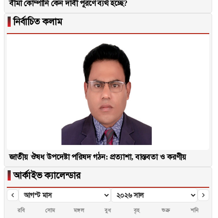
বীমা কোম্পানি কেন দাবী পূরণে ব্যর্থ হচ্ছে?
▐
নির্বাচিত কলাম
জাতীয় ঔষধ উপদেষ্টা পরিষদ গঠন: প্রত্যাশা, বাস্তবতা ও করণীয়
▐
আর্কাইভ ক্যালেন্ডার
রবি
সোম
মঙ্গল
বুধ
বৃহ
শুক্র
শনি