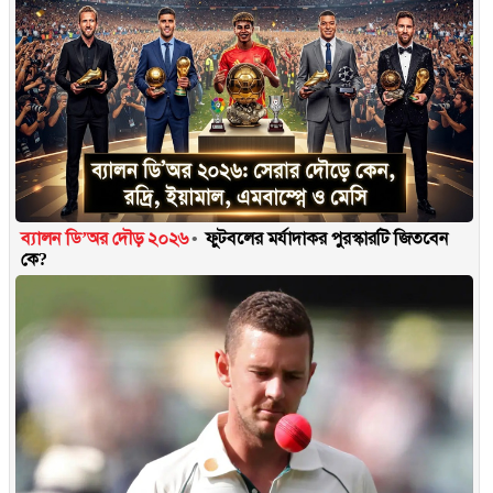
ব্যালন ডি’অর দৌড় ২০২৬
ফুটবলের মর্যাদাকর পুরস্কারটি জিতবেন
কে?