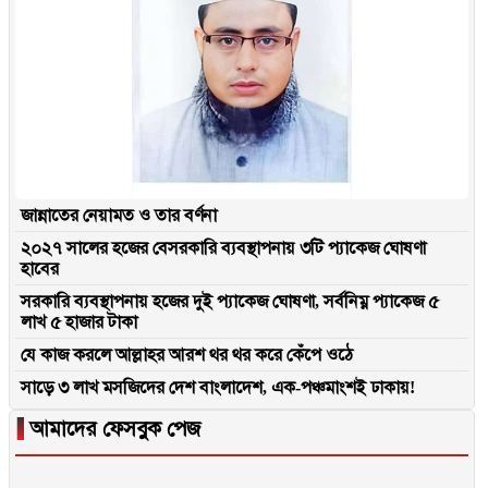
জান্নাতের নেয়ামত ও তার বর্ণনা
২০২৭ সালের হজের বেসরকারি ব্যবস্থাপনায় ৩টি প্যাকেজ ঘোষণা
হাবের
সরকারি ব্যবস্থাপনায় হজের দুই প্যাকেজ ঘোষণা, সর্বনিম্ন প্যাকেজ ৫
লাখ ৫ হাজার টাকা
যে কাজ করলে আল্লাহর আরশ থর থর করে কেঁপে ওঠে
সাড়ে ৩ লাখ মসজিদের দেশ বাংলাদেশ, এক-পঞ্চমাংশই ঢাকায়!
▐
আমাদের ফেসবুক পেজ