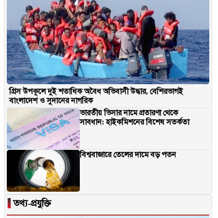
গ্রিস উপকূলে দুই শতাধিক অবৈধ অভিবাসী উদ্ধার, বেশিরভাগই
বাংলাদেশ ও সুদানের নাগরিক
ভারতীয় ভিসার নামে প্রতারণা থেকে
সাবধান: হাইকমিশনের বিশেষ সতর্কতা
বিশ্ববাজারে তেলের দামে বড় পতন
▐
তথ্য-প্রযুক্তি