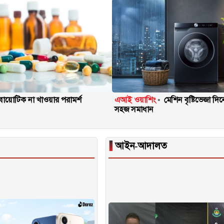
টিবায়োটিক না খাওয়ার পরামর্শ
এআই ওয়াশিং
মেশিন বৃষ্টিভেজা দ
সহজ সমাধান
▐
আইন-আদালত