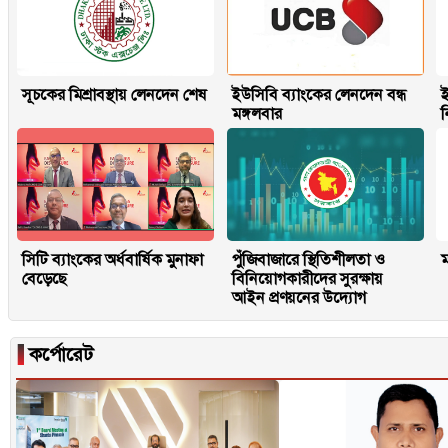
সূচকের মিশ্রাবস্থায় লেনদেন শেষ
ইউসিবি ব্যাংকের লেনদেন বন্ধ
ই
মঙ্গলবার
সিটি ব্যাংকের অর্ধবার্ষিক মুনাফা
পুঁজিবাজারে স্থিতিশীলতা ও
ম
বেড়েছে
বিনিয়োগকারীদের সুরক্ষায়
আইন প্রণয়নের উদ্যোগ
▐
কর্পোরেট