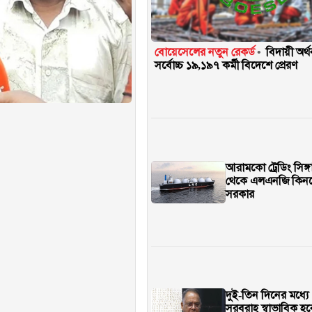
বোয়েসেলের নতুন রেকর্ড
বিদায়ী অর্
সর্বোচ্চ ১৯,১৯৭ কর্মী বিদেশে প্রেরণ
আরামকো ট্রেডিং সিঙ্গ
থেকে এলএনজি কিন
সরকার
দুই-তিন দিনের মধ্যে 
সরবরাহ স্বাভাবিক হব