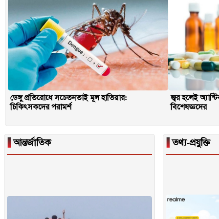
ডেঙ্গু প্রতিরোধে সচেতনতাই মূল হাতিয়ার:
জ্বর হলেই অ্যান্
চিকিৎসকদের পরামর্শ
বিশেষজ্ঞদের
▐
আন্তর্জাতিক
▐
তথ্য-প্রযুক্তি