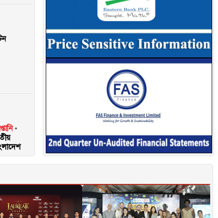
টন
্তানি
িতীয়
াংলাদেশ