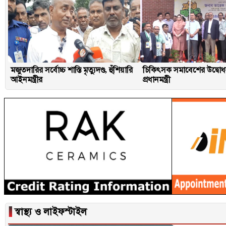
মজুতদারির সর্বোচ্চ শাস্তি মৃত্যুদণ্ড, হুঁশিয়ারি
চিকিৎসক সমাবেশের উদ্বো
আইনমন্ত্রীর
প্রধানমন্ত্রী
▐
স্বাস্থ্য ও লাইফস্টাইল