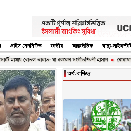
র
প্রাইস সেনসিটিভ
জাতীয়
আন্তর্জাতিক
স্বাস্থ্য-লাইফস্ট
ঘাত: যা বললেন সংগীতশিল্পী হাসান
নোয়াখালীতে তিন হত্যা মামলার
▐
অর্থ-বাণিজ্য