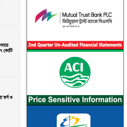
আদায়ে
৭ কোটি
স্বর্ণ ও