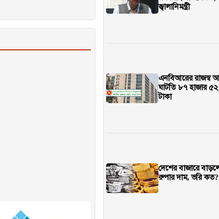
জ্বালানিমন্ত্রী
এনবিআরের রাজস্ব 
ঘাটতি ৮৭ হাজার ৫২
টাকা
দেশের বাজারে বাড়লো 
রুপার দাম, ভরি কত?