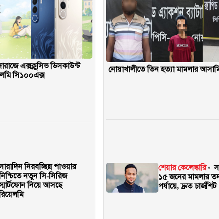
 দারাজে এক্সক্লুসিভ ডিসকাউন্ট
নোয়াখালীতে তিন হত্যা মামলার আসামি গ্
লমি সি১০০এক্স
সারাদিন নিরবচ্ছিন্ন পাওয়ার
শেয়ার কেলেঙ্কারি
স
নিশ্চিতে নতুন সি-সিরিজ
১৫ জনের মামলার তদন
স্মার্টফোন নিয়ে আসছে
পর্যায়ে, দ্রুত চার্জশিট
রিয়েলমি