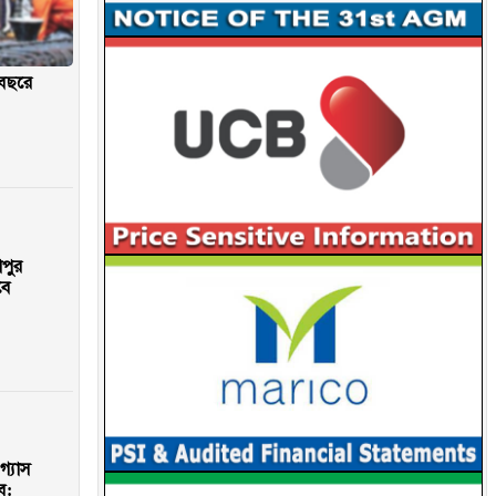
থবছরে
াপুর
বে
গ্যাস
ে: