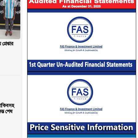
রেপ্তার
াকিবসহ
্ত শেষ