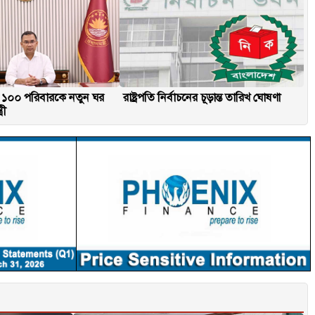
রস্ত ১০০ পরিবারকে নতুন ঘর
রাষ্ট্রপতি নির্বাচনের চূড়ান্ত তারিখ ঘোষণা
রী