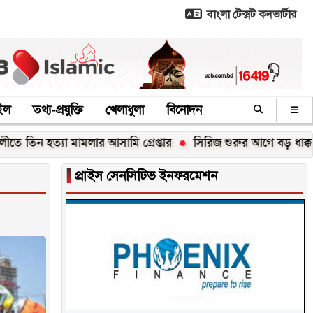
বাংলা টেক্সট কনভার্টার
াইল
তথ্য-প্রযুক্তি
খেলাধুলা
বিনোদন
 আসামি গ্রেপ্তার
সিরিজ শুরুর আগে বড় ধাক্কা - প্রস্তুতি ম্যাচে ইন
▐
প্রাইস সেনসিটিভ ইনফরমেশন