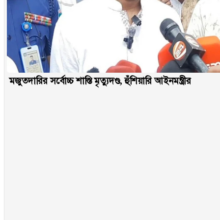
মজুতদারির সর্বোচ্চ শাস্তি মৃত্যুদণ্ড, হুঁশিয়ারি আইনমন্ত্রীর