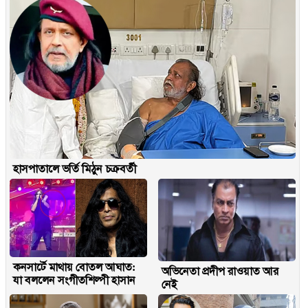
হাসপাতালে ভর্তি মিঠুন চক্রবর্তী
কনসার্টে মাথায় বোতল আঘাত:
অভিনেতা প্রদীপ রাওয়াত আর
যা বললেন সংগীতশিল্পী হাসান
নেই