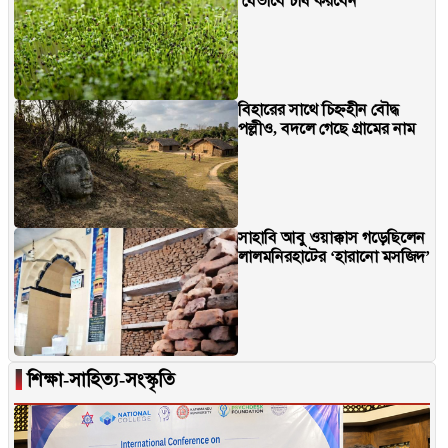
যেভাবে চাষ করবেন
বিহারের সাথে চিহ্নহীন বৌদ্ধ
পল্লীও, বদলে গেছে গ্রামের নাম
সাহাবি আবু ওয়াক্কাস গড়েছিলেন
লালমনিরহাটের ‘হারানো মসজিদ’
▐
শিক্ষা-সাহিত্য-সংস্কৃতি