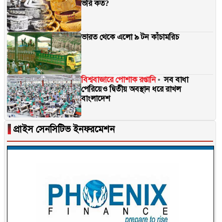
ভরি কত?
ভারত থেকে এলো ৯ টন কাঁচামরিচ
বিশ্ববাজারে পোশাক রপ্তানি
সব বাধা
পেরিয়েও দ্বিতীয় অবস্থান ধরে রাখল
বাংলাদেশ
▐
প্রাইস সেনসিটিভ ইনফরমেশন