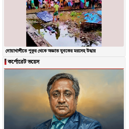
নোয়াখালীতে পুকুর থেকে অজ্ঞাত যুবকের মরদেহ উদ্ধার
▐
কর্পোরেট ভয়েস