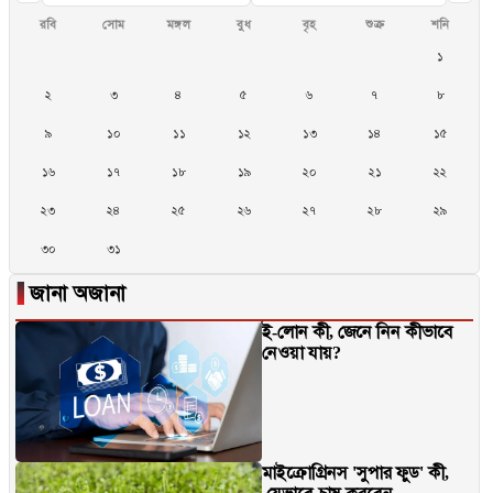
রবি
সোম
মঙ্গল
বুধ
বৃহ
শুক্র
শনি
১
২
৩
৪
৫
৬
৭
৮
৯
১০
১১
১২
১৩
১৪
১৫
১৬
১৭
১৮
১৯
২০
২১
২২
২৩
২৪
২৫
২৬
২৭
২৮
২৯
৩০
৩১
▐
জানা অজানা
ই-লোন কী, জেনে নিন কীভাবে
নেওয়া যায়?
মাইক্রোগ্রিনস 'সুপার ফুড' কী,