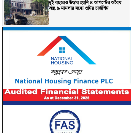
দুই বছরেও উদ্ধার হয়নি ৪ আগস্টের অবৈধ
অস্ত্র, ৯ মামলার মধ্যে ৩টির চার্জশিট