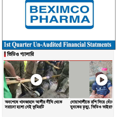
▐
ভিডিও গ্যালারি
অবশেষে খানজাহান আলীর দীঘি থেকে
নোয়াখালীতে রশি দিয়ে বেঁধে 
সরানো হলো সেই কুমিরটি
যুবকের মৃত্যু, ভিডিও ভাইরাল