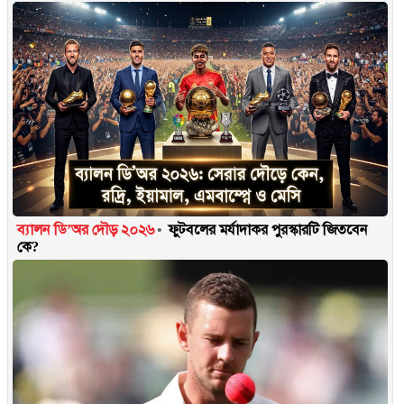
ব্যালন ডি’অর দৌড় ২০২৬
ফুটবলের মর্যাদাকর পুরস্কারটি জিতবেন
কে?