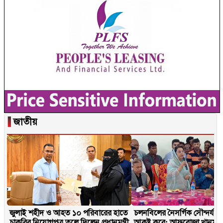
▐
জাতীয়
জুলাই শহীদ ও আহত ১০ পরিবারের হাতে
চলনবিলের নৈসর্গিক সৌন্দর্য প
চাকরির নিয়োগপত্র তুলে দিলেন প্রধানমন্ত্রী
আকৃষ্ট করে: আফরোজা খানম র