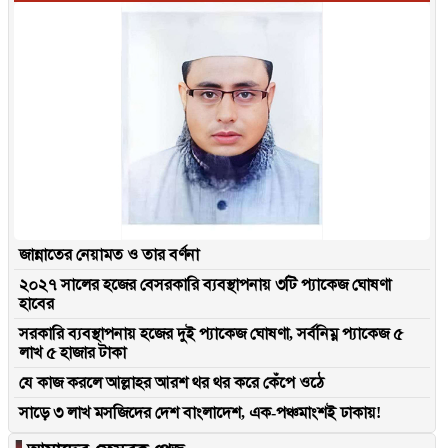
জান্নাতের নেয়ামত ও তার বর্ণনা
২০২৭ সালের হজের বেসরকারি ব্যবস্থাপনায় ৩টি প্যাকেজ ঘোষণা
হাবের
সরকারি ব্যবস্থাপনায় হজের দুই প্যাকেজ ঘোষণা, সর্বনিম্ন প্যাকেজ ৫
লাখ ৫ হাজার টাকা
যে কাজ করলে আল্লাহর আরশ থর থর করে কেঁপে ওঠে
সাড়ে ৩ লাখ মসজিদের দেশ বাংলাদেশ, এক-পঞ্চমাংশই ঢাকায়!