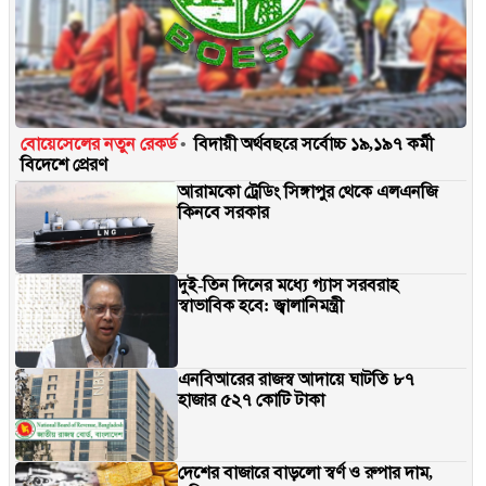
বোয়েসেলের নতুন রেকর্ড
বিদায়ী অর্থবছরে সর্বোচ্চ ১৯,১৯৭ কর্মী
বিদেশে প্রেরণ
আরামকো ট্রেডিং সিঙ্গাপুর থেকে এলএনজি
কিনবে সরকার
দুই-তিন দিনের মধ্যে গ্যাস সরবরাহ
স্বাভাবিক হবে: জ্বালানিমন্ত্রী
এনবিআরের রাজস্ব আদায়ে ঘাটতি ৮৭
হাজার ৫২৭ কোটি টাকা
দেশের বাজারে বাড়লো স্বর্ণ ও রুপার দাম,