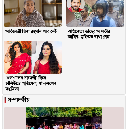
অভিনেত্রী রিনা রহমান আর নেই
অভিনেতা জাহের আলভীর
জামিন, মুক্তিতে বাধা নেই
'গুলশানের চামেলী' দিয়ে
ঢালিউডে অভিষেক, যা বললেন
মধুমিতা
▐
সম্পাদকীয়