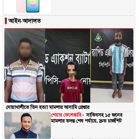
▐
আইন-আদালত
নোয়াখালীতে তিন হত্যা মামলার আসামি গ্রেপ্তার
শেয়ার কেলেঙ্কারি
সাকিবসহ ১৫ জনের
মামলার তদন্ত শেষ পর্যায়ে, দ্রুত চার্জশিট