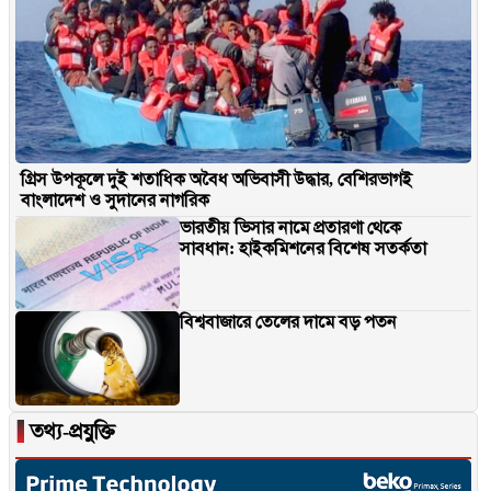
গ্রিস উপকূলে দুই শতাধিক অবৈধ অভিবাসী উদ্ধার, বেশিরভাগই
বাংলাদেশ ও সুদানের নাগরিক
ভারতীয় ভিসার নামে প্রতারণা থেকে
সাবধান: হাইকমিশনের বিশেষ সতর্কতা
বিশ্ববাজারে তেলের দামে বড় পতন
▐
তথ্য-প্রযুক্তি