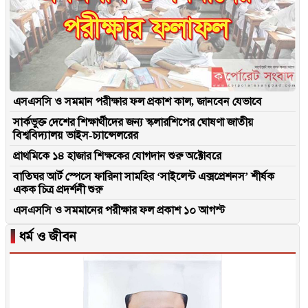
এসএসসি ও সমমান পরীক্ষার ফল প্রকাশ কাল, জানবেন যেভাবে
সার্কভুক্ত দেশের শিক্ষার্থীদের জন্য স্কলারশিপের ঘোষণা জাতীয়
বিশ্ববিদ্যালয় ভাইস-চ্যান্সেলরের
প্রাথমিকে ১৪ হাজার শিক্ষকের যোগদান শুরু অক্টোবরে
বাতিঘর আর্ট স্পেসে ফারিনা সামহির ‘সাইলেন্ট এক্সপ্রেশনস’ শীর্ষক
একক চিত্র প্রদর্শনী শুরু
এসএসসি ও সমমানের পরীক্ষার ফল প্রকাশ ১০ আগস্ট
▐
ধর্ম ও জীবন