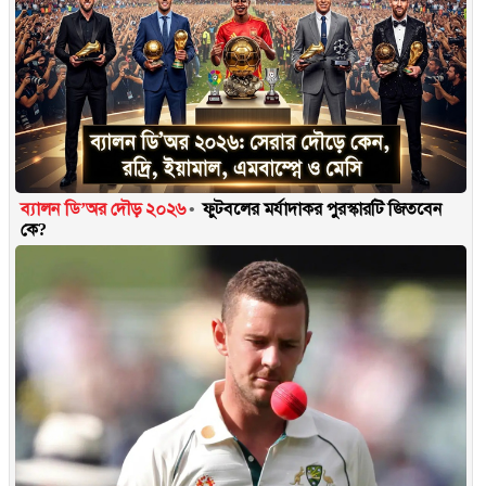
ব্যালন ডি’অর দৌড় ২০২৬
ফুটবলের মর্যাদাকর পুরস্কারটি জিতবেন
কে?