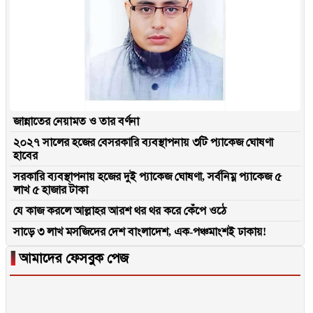
জান্নাতের নেয়ামত ও তার বর্ণনা
২০২৭ সালের হজের বেসরকারি ব্যবস্থাপনায় ৩টি প্যাকেজ ঘোষণা
হাবের
সরকারি ব্যবস্থাপনায় হজের দুই প্যাকেজ ঘোষণা, সর্বনিম্ন প্যাকেজ ৫
লাখ ৫ হাজার টাকা
যে কাজ করলে আল্লাহর আরশ থর থর করে কেঁপে ওঠে
সাড়ে ৩ লাখ মসজিদের দেশ বাংলাদেশ, এক-পঞ্চমাংশই ঢাকায়!
▐
আমাদের ফেসবুক পেজ