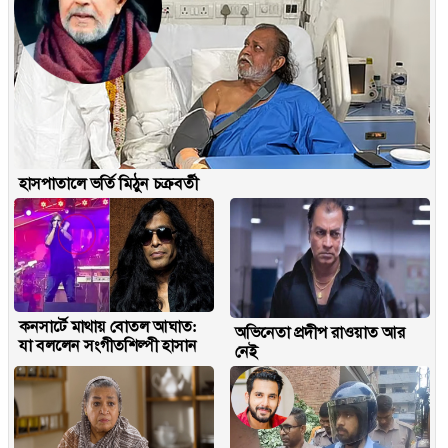
হাসপাতালে ভর্তি মিঠুন চক্রবর্তী
কনসার্টে মাথায় বোতল আঘাত:
অভিনেতা প্রদীপ রাওয়াত আর
যা বললেন সংগীতশিল্পী হাসান
নেই