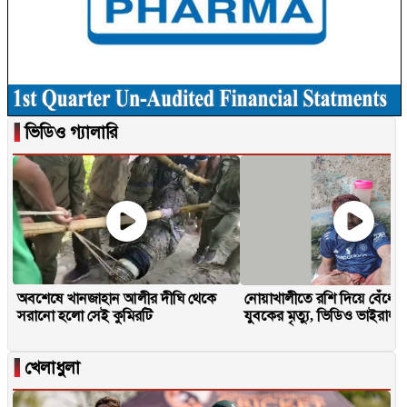
▐
ভিডিও গ্যালারি
অবশেষে খানজাহান আলীর দীঘি থেকে
নোয়াখালীতে রশি দিয়ে বেঁধে 
সরানো হলো সেই কুমিরটি
যুবকের মৃত্যু, ভিডিও ভাইরাল
▐
খেলাধুলা