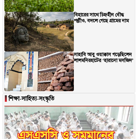
বিহারের সাথে চিহ্নহীন বৌদ্ধ
পল্লীও, বদলে গেছে গ্রামের নাম
সাহাবি আবু ওয়াক্কাস গড়েছিলেন
লালমনিরহাটের ‘হারানো মসজিদ’
▐
শিক্ষা-সাহিত্য-সংস্কৃতি