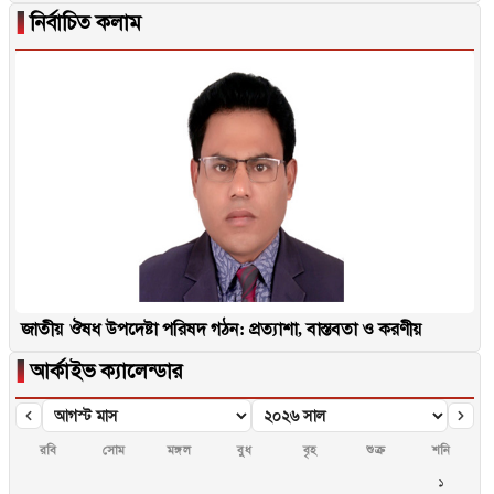
▐
নির্বাচিত কলাম
জাতীয় ঔষধ উপদেষ্টা পরিষদ গঠন: প্রত্যাশা, বাস্তবতা ও করণীয়
▐
আর্কাইভ ক্যালেন্ডার
রবি
সোম
মঙ্গল
বুধ
বৃহ
শুক্র
শনি
১