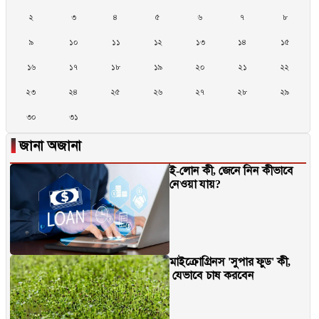
২
৩
৪
৫
৬
৭
৮
৯
১০
১১
১২
১৩
১৪
১৫
১৬
১৭
১৮
১৯
২০
২১
২২
২৩
২৪
২৫
২৬
২৭
২৮
২৯
৩০
৩১
▐
জানা অজানা
ই-লোন কী, জেনে নিন কীভাবে
নেওয়া যায়?
মাইক্রোগ্রিনস 'সুপার ফুড' কী,
যেভাবে চাষ করবেন