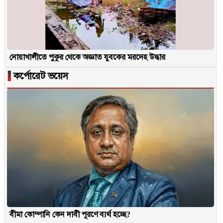
নোয়াখালীতে পুকুর থেকে অজ্ঞাত যুবকের মরদেহ উদ্ধার
▐
কর্পোরেট ভয়েস
বীমা কোম্পানি কেন দাবী পূরণে ব্যর্থ হচ্ছে?