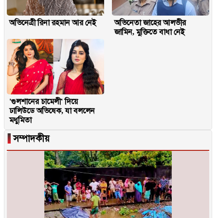
অভিনেত্রী রিনা রহমান আর নেই
অভিনেতা জাহের আলভীর
জামিন, মুক্তিতে বাধা নেই
'গুলশানের চামেলী' দিয়ে
ঢালিউডে অভিষেক, যা বললেন
মধুমিতা
▐
সম্পাদকীয়