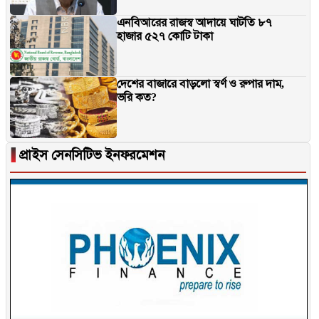
এনবিআরের রাজস্ব আদায়ে ঘাটতি ৮৭
হাজার ৫২৭ কোটি টাকা
দেশের বাজারে বাড়লো স্বর্ণ ও রুপার দাম,
ভরি কত?
▐
প্রাইস সেনসিটিভ ইনফরমেশন