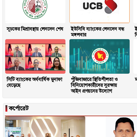
সূচকের মিশ্রাবস্থায় লেনদেন শেষ
ইউসিবি ব্যাংকের লেনদেন বন্ধ
ই
মঙ্গলবার
সিটি ব্যাংকের অর্ধবার্ষিক মুনাফা
পুঁজিবাজারে স্থিতিশীলতা ও
ম
বেড়েছে
বিনিয়োগকারীদের সুরক্ষায়
আইন প্রণয়নের উদ্যোগ
▐
কর্পোরেট