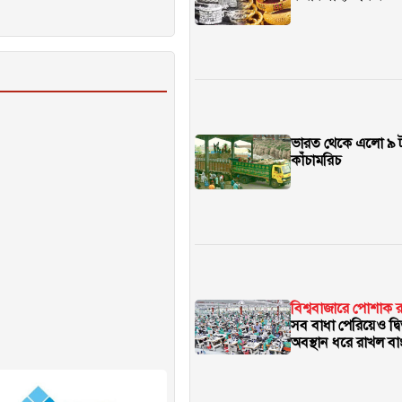
ভারত থেকে এলো ৯ 
কাঁচামরিচ
বিশ্ববাজারে পোশাক রপ
সব বাধা পেরিয়েও দ্ব
অবস্থান ধরে রাখল ব