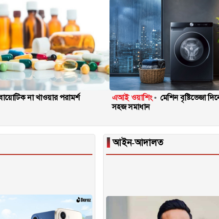
টিবায়োটিক না খাওয়ার পরামর্শ
এআই ওয়াশিং
মেশিন বৃষ্টিভেজা দ
সহজ সমাধান
▐
আইন-আদালত