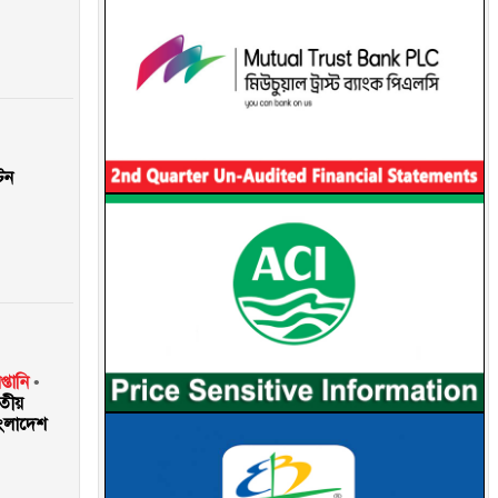
টন
্তানি
িতীয়
াংলাদেশ