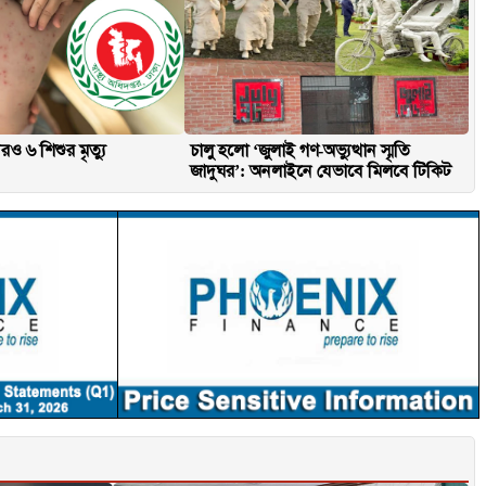
ও ৬ শিশুর মৃত্যু
চালু হলো ‘জুলাই গণ-অভ্যুত্থান স্মৃতি
জাদুঘর’: অনলাইনে যেভাবে মিলবে টিকিট