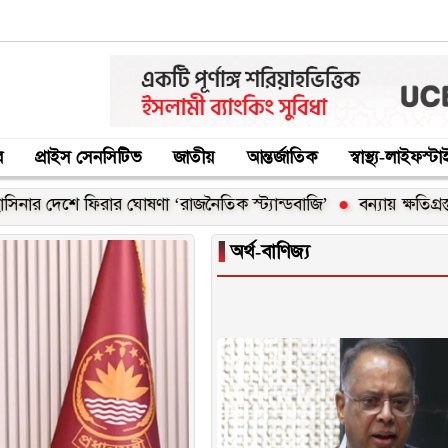
র
প্রাইস সেনসিটিভ
জাতীয়
আন্তর্জাতিক
স্বাস্থ্য-লাইফস্ট
োষণা ‘রাজনৈতিক স্ট্যান্ডবাজি’
বন্যায় ক্ষতিগ্রস্ত ১০০ পরিবারকে নতু
▐
অর্থ-বাণিজ্য