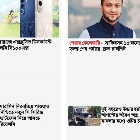
 দারাজে এক্সক্লুসিভ ডিসকাউন্ট
শেয়ার কেলেঙ্কারি
সাকিবসহ ১৫ জনের
লমি সি১০০এক্স
তদন্ত শেষ পর্যায়ে, দ্রুত চার্জশিট
সারাদিন নিরবচ্ছিন্ন পাওয়ার
দুই বছরেও উদ্ধার হয়
নিশ্চিতে নতুন সি-সিরিজ
আগস্টের অবৈধ অস্ত্র,
স্মার্টফোন নিয়ে আসছে
মামলার মধ্যে ৩টির চা
রিয়েলমি