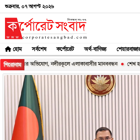
শুক্রবার, ০৭ আগস্ট ২০২৬
হোম
সর্বশেষ
কর্পোরেট
অর্থ-বাণিজ্য
শেয়ারবাজা
যোগ, নদীরকূলে এলাকাবাসীর মানববন্ধন
শেখ হাসিনার দেশে ফিরার ঘ
শিরোনাম