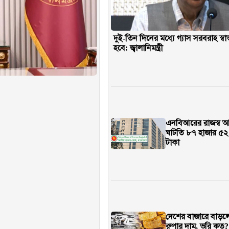
দুই-তিন দিনের মধ্যে গ্যাস সরবরাহ স্ব
হবে: জ্বালানিমন্ত্রী
এনবিআরের রাজস্ব 
ঘাটতি ৮৭ হাজার ৫২
টাকা
দেশের বাজারে বাড়লো 
রুপার দাম, ভরি কত?