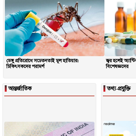
ডেঙ্গু প্রতিরোধে সচেতনতাই মূল হাতিয়ার:
জ্বর হলেই অ্যান্
চিকিৎসকদের পরামর্শ
বিশেষজ্ঞদের
▐
আন্তর্জাতিক
▐
তথ্য-প্রযুক্তি