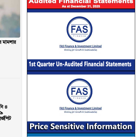
 মামলার
নি ৪
 ৯
র্জশিট