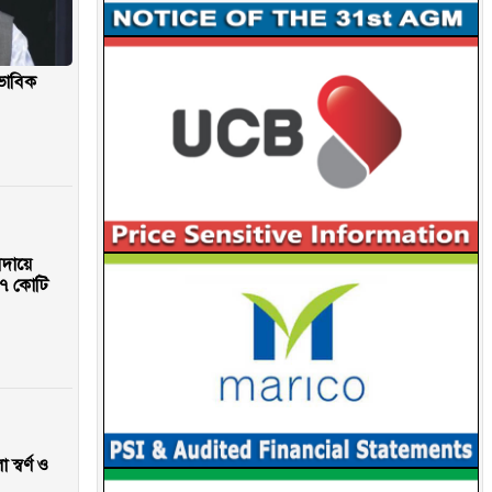
াভাবিক
আদায়ে
৭ কোটি
স্বর্ণ ও