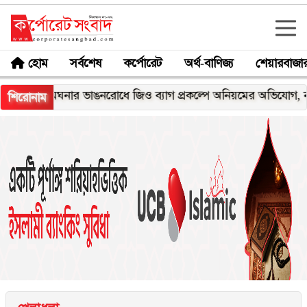
হোম
সর্বশেষ
কর্পোরেট
অর্থ-বাণিজ্য
শেয়ারবাজা
মেঘনার ভাঙনরোধে জিও ব্যাগ প্রকল্পে অনিয়মের অভিযোগ, নদীরকূল
শিরোনাম