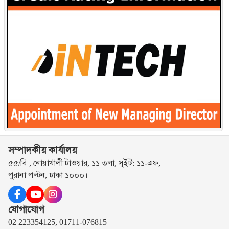
সম্পাদকীয় কার্যালয়
৫৫/বি , নোয়াখালী টাওয়ার, ১১ তলা, সুইট: ১১-এফ,
পুরানা পল্টন, ঢাকা ১০০০।
যোগাযোগ
02 223354125, 01711-076815