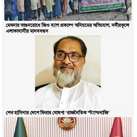
মেঘনার ভাঙনরোধে জিও ব্যাগ প্রকল্পে অনিয়মের অভিযোগ, নদীরকূলে
এলাকাবাসীর মানববন্ধন
শেখ হাসিনার দেশে ফিরার ঘোষণা ‘রাজনৈতিক স্ট্যান্ডবাজি’