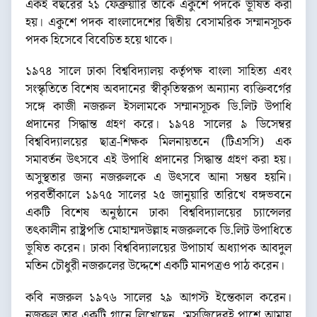
একই বছরের ২১ ফেব্রুয়ারি তাকে একুশে পদকে ভূষিত করা
হয়। একুশে পদক বাংলাদেশের দ্বিতীয় বেসামরিক সম্মানসূচক
পদক হিসেবে বিবেচিত হয়ে থাকে।
১৯৭৪ সালে ঢাকা বিশ্ববিদ্যালয় কর্তৃপক্ষ বাংলা সাহিত্য এবং
সংস্কৃতিতে বিশেষ অবদানের স্বীকৃতিস্বরূপ অন্যান্য ব্যক্তিবর্গের
সঙ্গে কাজী নজরুল ইসলামকে সম্মানসূচক ডি.লিট উপাধি
প্রদানের সিদ্ধান্ত গ্রহণ করে। ১৯৭৪ সালের ৯ ডিসেম্বর
বিশ্ববিদ্যালয়ের ছাত্র-শিক্ষক মিলনায়তনে (টিএসসি) এক
সমাবর্তন উৎসবে এই উপাধি প্রদানের সিদ্ধান্ত গ্রহণ করা হয়।
অসুস্থতার জন্য নজরুলকে এ উৎসবে আনা সম্ভব হয়নি।
পরবর্তীকালে ১৯৭৫ সালের ২৫ জানুয়ারি তারিখে বঙ্গভবনে
একটি বিশেষ অনুষ্ঠানে ঢাকা বিশ্ববিদ্যালয়ের চ্যান্সেলর
তৎকালীন রাষ্ট্রপতি মোহাম্মদউল্লাহ নজরুলকে ডি.লিট উপাধিতে
ভূষিত করেন। ঢাকা বিশ্ববিদ্যালয়ের উপাচার্য অধ্যাপক আবদুল
মতিন চৌধুরী নজরুলের উদ্দেশে একটি মানপত্রও পাঠ করেন।
কবি নজরুল ১৯৭৬ সালের ২৯ আগস্ট ইন্তেকাল করেন।
নজরুল তার একটি গানে লিখেছেন, ‘মসজিদেরই পাশে আমায়