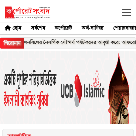
হোম
সর্বশেষ
কর্পোরেট
অর্থ-বাণিজ্য
শেয়ারবাজা
চলনবিলের নৈসর্গিক সৌন্দর্য পর্যটকদের আকৃষ্ট করে: আফরোজা খানম র
শিরোনাম