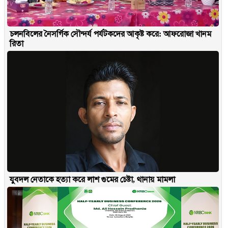
চলনবিলের নৈসর্গিক সৌন্দর্য পর্যটকদের আকৃষ্ট করে: আফরোজা খানম
রিতা
যুবদল নেতাকে হত্যা করে লাশ গুমের চেষ্টা, থানায় মামলা