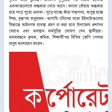
দূষিত করে তুলছে। প্রতিদিন দুপুরের পর থেকে ইটভাটা
এলাকাগুলোতে অন্ধকার নেমে আসে। কালো ধোঁয়ায় অন্ধকার
হয়ে পড়ে পুরো এলাকা। পুড়ে যাচ্ছে কাঁচা গাছপালা, অসুস্থ হচ্ছে
শিশু, বৃদ্ধ’সহ মানুষজন। আগামি ৭দিনের মধ্যে ইটভাটাগুলোর
বিরুদ্ধে আইনগত ব্যবস্থা গ্রহণ না করা হলে উপজেলা প্রশাসন
ঘেরাও এবং অবস্থান কর্মসূচির ঘোষণা দেন স্থানীয়রা।
মানববন্ধনে কৃষক, শ্রমিক, শিক্ষার্থী’সহ বিভিন্ন শ্রেণি পেশার
মানুষ অংশগ্রহণ করেন।