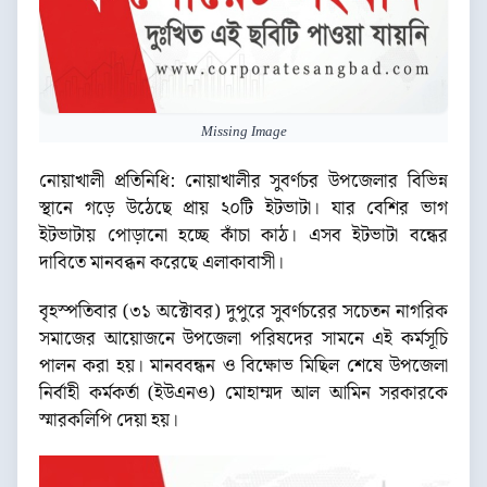
Missing Image
নোয়াখালী প্রতিনিধি: নোয়াখালীর সুবর্ণচর উপজেলার বিভিন্ন
স্থানে গড়ে উঠেছে প্রায় ২০টি ইটভাটা। যার বেশির ভাগ
ইটভাটায় পোড়ানো হচ্ছে কাঁচা কাঠ। এসব ইটভাটা বন্ধের
দাবিতে মানবব্ধন করেছে এলাকাবাসী।
বৃহস্পতিবার (৩১ অক্টোবর) দুপুরে সুবর্ণচরের সচেতন নাগরিক
সমাজের আয়োজনে উপজেলা পরিষদের সামনে এই কর্মসূচি
পালন করা হয়। মানববন্ধন ও বিক্ষোভ মিছিল শেষে উপজেলা
নির্বাহী কর্মকর্তা (ইউএনও) মোহাম্মদ আল আমিন সরকারকে
স্মারকলিপি দেয়া হয়।