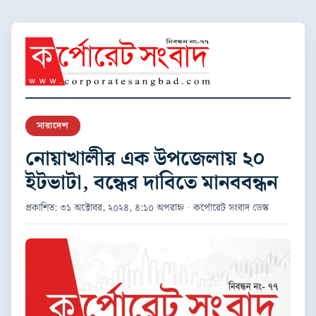
সারাদেশ
নোয়াখালীর এক উপজেলায় ২০
ইটভাটা, বন্ধের দাবিতে মানববন্ধন
প্রকাশিত: ৩১ অক্টোবর, ২০২৪, ৪:১০ অপরাহ্ন · কর্পোরেট সংবাদ ডেস্ক