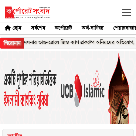
হোম
সর্বশেষ
কর্পোরেট
অর্থ-বাণিজ্য
শেয়ারবাজা
মেঘনার ভাঙনরোধে জিও ব্যাগ প্রকল্পে অনিয়মের অভিযোগ, নদীরকূলে 
শিরোনাম