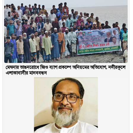
মেঘনার ভাঙনরোধে জিও ব্যাগ প্রকল্পে অনিয়মের অভিযোগ, নদীরকূলে
এলাকাবাসীর মানববন্ধন