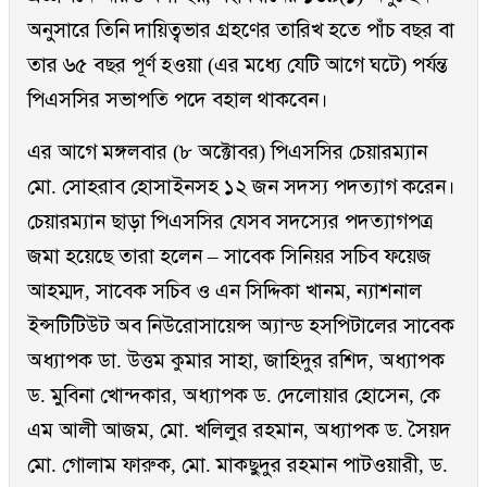
অনুসারে তিনি দায়িত্বভার গ্রহণের তারিখ হতে পাঁচ বছর বা
তার ৬৫ বছর পূর্ণ হওয়া (এর মধ্যে যেটি আগে ঘটে) পর্যন্ত
পিএসসির সভাপতি পদে বহাল থাকবেন।
এর আগে মঙ্গলবার (৮ অক্টোবর) পিএসসির চেয়ারম্যান
মো. সোহরাব হোসাইনসহ ১২ জন সদস্য পদত্যাগ করেন।
চেয়ারম্যান ছাড়া পিএসসির যেসব সদস্যের পদত্যাগপত্র
জমা হয়েছে তারা হলেন – সাবেক সিনিয়র সচিব ফয়েজ
আহম্মদ, সাবেক সচিব ও এন সিদ্দিকা খানম, ন্যাশনাল
ইন্সটিটিউট অব নিউরোসায়েন্স অ্যান্ড হসপিটালের সাবেক
অধ্যাপক ডা. উত্তম কুমার সাহা, জাহিদুর রশিদ, অধ্যাপক
ড. মুবিনা খোন্দকার, অধ্যাপক ড. দেলোয়ার হোসেন, কে
এম আলী আজম, মো. খলিলুর রহমান, অধ্যাপক ড. সৈয়দ
মো. গোলাম ফারুক, মো. মাকছুদুর রহমান পাটওয়ারী, ড.