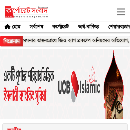
হোম
সর্বশেষ
কর্পোরেট
অর্থ-বাণিজ্য
শেয়ারবাজা
মেঘনার ভাঙনরোধে জিও ব্যাগ প্রকল্পে অনিয়মের অভিযোগ, নদীরকূলে
শিরোনাম