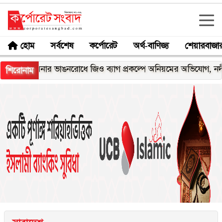
হোম
সর্বশেষ
কর্পোরেট
অর্থ-বাণিজ্য
শেয়ারবাজা
ঘনার ভাঙনরোধে জিও ব্যাগ প্রকল্পে অনিয়মের অভিযোগ, নদীরকূলে এলা
শিরোনাম