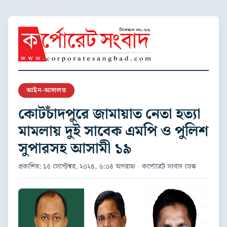
আইন-আদালত
কোটচাঁদপুরে জামায়াত নেতা হত্যা
মামলায় দুই সাবেক এমপি ও পুলিশ
সুপারসহ আসামী ১৯
প্রকাশিত: ১৫ সেপ্টেম্বর, ২০২৪, ৬:০৪ অপরাহ্ন · কর্পোরেট সংবাদ ডেস্ক