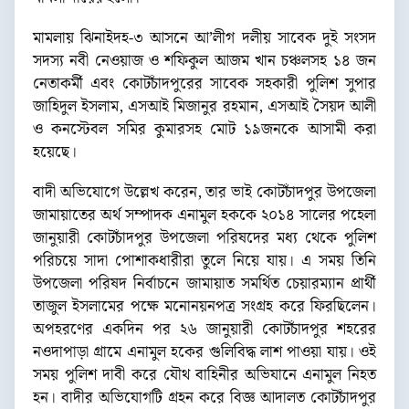
মামলায় ঝিনাইদহ-৩ আসনে আ’লীগ দলীয় সাবেক দুই সংসদ
সদস্য নবী নেওয়াজ ও শফিকুল আজম খান চঞ্চলসহ ১৪ জন
নেতাকর্মী এবং কোটচাঁদপুরের সাবেক সহকারী পুলিশ সুপার
জাহিদুল ইসলাম, এসআই মিজানুর রহমান, এসআই সৈয়দ আলী
ও কনস্টেবল সমির কুমারসহ মোট ১৯জনকে আসামী করা
হয়েছে।
বাদী অভিযোগে উল্লেখ করেন, তার ভাই কোটচাঁদপুর উপজেলা
জামায়াতের অর্থ সম্পাদক এনামুল হককে ২০১৪ সালের পহেলা
জানুয়ারী কোটচাঁদপুর উপজেলা পরিষদের মধ্য থেকে পুলিশ
পরিচয়ে সাদা পোশাকধারীরা তুলে নিয়ে যায়। এ সময় তিনি
উপজেলা পরিষদ নির্বাচনে জামায়াত সমর্থিত চেয়ারম্যান প্রার্থী
তাজুল ইসলামের পক্ষে মনোনয়নপত্র সংগ্রহ করে ফিরছিলেন।
অপহরণের একদিন পর ২৬ জানুয়ারী কোটচাঁদপুর শহরের
নওদাপাড়া গ্রামে এনামুল হকের গুলিবিদ্ধ লাশ পাওয়া যায়। ওই
সময় পুলিশ দাবী করে যৌথ বাহিনীর অভিযানে এনামুল নিহত
হন। বাদীর অভিযোগটি গ্রহন করে বিজ্ঞ আদালত কোটচাঁদপুর