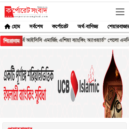
হোম
সর্বশেষ
কর্পোরেট
অর্থ-বাণিজ্য
শেয়ারবাজা
“৪র্থ আইসিসি এমার্জিং এশিয়া ব্যাংকিং অ্যাওয়ার্ড” পেলো এনসিসি ব্যাংক
শিরোনাম