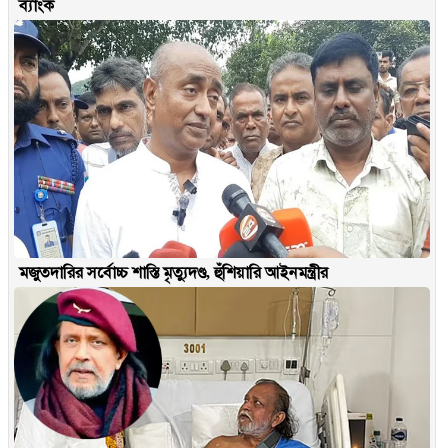
ব্যাংক
মজুতদারির সর্বোচ্চ শাস্তি মৃত্যুদণ্ড, হুঁশিয়ারি আইনমন্ত্রীর