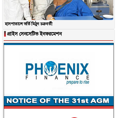
হাসপাতালে ভর্তি মিঠুন চক্রবর্তী
▐
প্রাইস সেনসেটিভ ইনফরমেশন