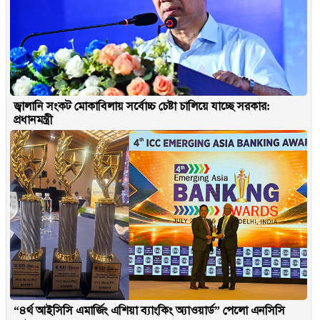
জ্বালানি সংকট মোকাবিলায় সর্বোচ্চ চেষ্টা চালিয়ে যাচ্ছে সরকার:
প্রধানমন্ত্রী
“৪র্থ আইসিসি এমার্জিং এশিয়া ব্যাংকিং অ্যাওয়ার্ড” পেলো এনসিসি