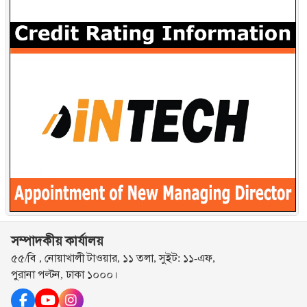
সম্পাদকীয় কার্যালয়
৫৫/বি , নোয়াখালী টাওয়ার, ১১ তলা, সুইট: ১১-এফ,
পুরানা পল্টন, ঢাকা ১০০০।