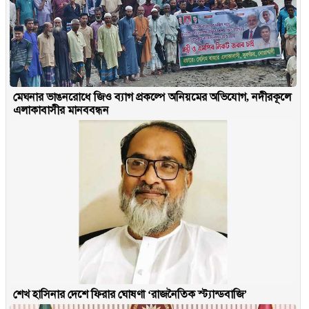
মেঘনার ভাঙনরোধে জিও ব্যাগ প্রকল্পে অনিয়মের অভিযোগ, নদীরকূলে
এলাকাবাসীর মানববন্ধন
শেখ হাসিনার দেশে ফিরার ঘোষণা ‘রাজনৈতিক স্ট্যান্ডবাজি’