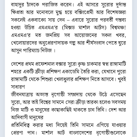
বাহাদুর চাঁদকে পরাজিত করেন। এই আসরে সুরোর দূর্দান্ত
ক্ষিপ্রতা আর মনোবলে মুগ্ধ হয়ে বক্সিংপ্রেমী আর বিশেষজ্ঞরা
সকলেই একবাক্যে সায় দেন – এবারে সুরোর পরবর্তী গন্তব্য
হওয়া উচিত এমএমএ’র (মিক্সড মার্শাল আর্টস) বিশ্বমঞ্চ!
এমএমএ’র মত জনপ্রিয় সব আয়োজনের সকল খবর,
খেলোয়ারদের অনুপ্রেরণাদায়ক গল্প আর শীর্ষসংবাদ পেতে ঘুরে
আসুন পারিম্যাচ নিউজ ।
দেশের প্রথম প্রফেশনাল বক্সার সুরো কৃষ্ণ চাকমার স্বপ্ন রাঙ্গামাটি
শহরে একটি ক্রীড়া প্রশিক্ষণ একাডেমি তৈরি করা, যেখানে পুরো
রাঙ্গামাটি থেকে শিশুরা খেলাধুলার প্রশিক্ষণ নিতে আসবে। খুবই
সাধারণ
জীবনযাত্রায় অভ্যস্ত নৃগোষ্ঠী সম্প্রদায় থেকে উঠে এসেছেন
সুরো, আর তাই বিশ্বের সামনে সেরা ক্রীড়া তারকা হলেও সবসময়
নিজ মাটি ও মানুষের কাছাকাছিই থাকতে চান তিনি। দেশ আর
আদিবাসী মানুষের
প্রতিনিধিত্ব করার মধ্য দিয়েই তিনি সামনে এগিয়ে যাওয়ার
প্রেরণা পান। মার্শাল আর্ট বাংলাদেশের নৃগোষ্ঠীগুলোকে