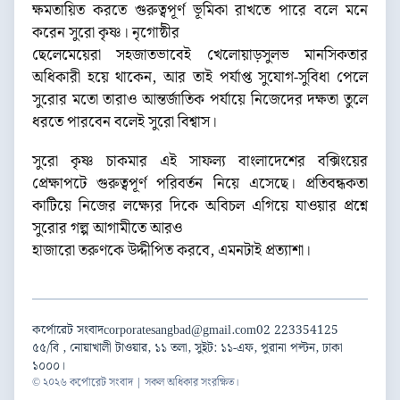
ক্ষমতায়িত করতে গুরুত্বপূর্ণ ভূমিকা রাখতে পারে বলে মনে
করেন সুরো কৃষ্ণ। নৃগোষ্ঠীর
ছেলেমেয়েরা সহজাতভাবেই খেলোয়াড়সুলভ মানসিকতার
অধিকারী হয়ে থাকেন, আর তাই পর্যাপ্ত সুযোগ-সুবিধা পেলে
সুরোর মতো তারাও আন্তর্জাতিক পর্যায়ে নিজেদের দক্ষতা তুলে
ধরতে পারবেন বলেই সুরো বিশ্বাস।
সুরো কৃষ্ণ চাকমার এই সাফল্য বাংলাদেশের বক্সিংয়ের
প্রেক্ষাপটে গুরুত্বপূর্ণ পরিবর্তন নিয়ে এসেছে। প্রতিবন্ধকতা
কাটিয়ে নিজের লক্ষ্যের দিকে অবিচল এগিয়ে যাওয়ার প্রশ্নে
সুরোর গল্প আগামীতে আরও
হাজারো তরুণকে উদ্দীপিত করবে, এমনটাই প্রত্যাশা।
কর্পোরেট সংবাদ
corporatesangbad@gmail.com
02 223354125
৫৫/বি , নোয়াখালী টাওয়ার, ১১ তলা, সুইট: ১১-এফ, পুরানা পল্টন, ঢাকা
১০০০।
© ২০২৬ কর্পোরেট সংবাদ | সকল অধিকার সংরক্ষিত।