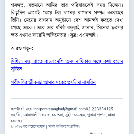
প্রসঙ্গত, বর্তমানে আমির তার পরিবারকেই সময় দিচ্ছেন।
কিছুদিন আগেই মেয়ে ইরা খানের বাগদান সম্পন্ন করেছেন
তিনি। মেয়ের বাগদান অনুষ্ঠানে বেশ আনন্দই করতে দেখা
গেছে তাকে। তবে তার ঘনিষ্ঠ বন্ধুরাই জানান, সিনেমা ফ্লপের
ক্ষত এখনও সারেনি অভিনেতার। সূত্র: এএনআই।
আরও পড়ুন:
মিথিলা নয়, রাতে বাংলাদেশি অন্য নায়িকার সঙ্গে কথা বলেন
সৃজিত
পরীমণির জীবনটা আমার মতো: তসলিমা নাসরিন
কর্পোরেট সংবাদ
corporatesangbad@gmail.com
02 223354125
৫৫/বি , নোয়াখালী টাওয়ার, ১১ তলা, সুইট: ১১-এফ, পুরানা পল্টন, ঢাকা
১০০০।
© ২০২৬ কর্পোরেট সংবাদ | সকল অধিকার সংরক্ষিত।