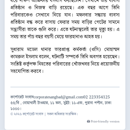
ধরে দক্ষিণ আফ্রিকায় বসবাস করছিলেন। সেখানে তার ব্যবসা
প্রতিষ্ঠান ও নিজস্ব বাড়ি রয়েছে। এক বছর আগে তিনি
পরিবারকেও সেখানে নিয়ে যান। মঙ্গলবার সন্ধ্যায় ব্যবসা
প্রতিষ্ঠান বন্ধ করে বাসায় ফেরার সময় বাড়ির গেটের সামনে
সন্ত্রাসীরা তাকে গুলি করে। এতে ঘটনাস্থলেই তার মৃত্যু হয়। এ
সময় তার পাঁচ বছর বয়সী মেয়ে ফারহানাও আহত হয়।
সুধারাম মডেল থানার ভারপ্রাপ্ত কর্মকর্তা (ওসি) মোহাম্মদ
কামরুল ইসলাম বলেন, ঘটনাটি সম্পর্কে তিনি অবগত হয়েছেন।
সংশ্লিষ্ট কর্তৃপক্ষ নিহতের পরিবারের খোঁজখবর নিয়ে প্রয়োজনীয়
সহযোগিতা করবে।
কর্পোরেট সংবাদ
corporatesangbad@gmail.com
02 223354125
৫৫/বি , নোয়াখালী টাওয়ার, ১১ তলা, সুইট: ১১-এফ, পুরানা পল্টন, ঢাকা
১০০০।
© ২০২৬ কর্পোরেট সংবাদ | সকল অধিকার সংরক্ষিত।
🖨️ Print-friendly version