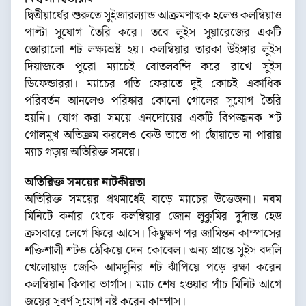
দ্বিতীয়ার্ধের শুরুতে সুইজারল্যান্ড আক্রমণাত্মক হলেও কলম্বিয়াও
পাল্টা সুযোগ তৈরি করে। তবে লুইস সুয়ারেজের একটি
জোরালো শট লক্ষ্যভ্রষ্ট হয়। কলম্বিয়ার তারকা উইঙ্গার লুইস
দিয়াজকে পুরো ম্যাচেই বোতলবন্দি করে রাখে সুইস
ডিফেন্ডাররা। ম্যাচের গতি ফেরাতে দুই কোচই একাধিক
পরিবর্তন আনলেও পরিষ্কার কোনো গোলের সুযোগ তৈরি
হয়নি। যোগ করা সময়ে এনদোয়ের একটি বিপজ্জনক শট
গোলমুখ অতিক্রম করলেও কেউ তাতে পা ছোঁয়াতে না পারায়
ম্যাচ গড়ায় অতিরিক্ত সময়ে।
অতিরিক্ত সময়ের নাটকীয়তা
অতিরিক্ত সময়ের প্রথমার্ধেই বাড়ে ম্যাচের উত্তেজনা। নবম
মিনিটে কর্নার থেকে কলম্বিয়ার জোন লুকুমির দুর্দান্ত হেড
ক্রসবারে লেগে ফিরে আসে। কিছুক্ষণ পর জামিন্তন কাম্পাসের
শক্তিশালী শটও ঠেকিয়ে দেন কোবেল। অন্য প্রান্তে সুইস বদলি
খেলোয়াড় জেকি আমদুনির শট ঝাঁপিয়ে পড়ে রক্ষা করেন
কলম্বিয়ান কিপার ভার্গাস। ম্যাচ শেষ হওয়ার পাঁচ মিনিট আগে
জয়ের সুবর্ণ সুযোগ নষ্ট করেন কাম্পাস।