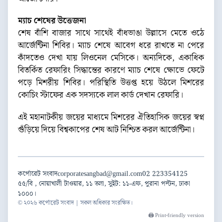
ম্যাচ শেষের উত্তেজনা
শেষ বাঁশি বাজার সাথে সাথেই বাঁধভাঙা উল্লাসে মেতে ওঠে
আর্জেন্টিনা শিবির। ম্যাচ শেষে আবেগ ধরে রাখতে না পেরে
কাঁদতেও দেখা যায় লিওনেল মেসিকে। অন্যদিকে, একাধিক
বিতর্কিত রেফারিং সিদ্ধান্তের কারণে ম্যাচ শেষে ক্ষোভে ফেটে
পড়ে মিশরীয় শিবির। পরিস্থিতি উত্তপ্ত হয়ে উঠলে মিশরের
কোচিং স্টাফের এক সদস্যকে লাল কার্ড দেখান রেফারি।
এই মহানাটকীয় জয়ের মাধ্যমে মিশরের ঐতিহাসিক জয়ের স্বপ্ন
গুঁড়িয়ে দিয়ে বিশ্বকাপের শেষ আট নিশ্চিত করল আর্জেন্টিনা।
কর্পোরেট সংবাদ
corporatesangbad@gmail.com
02 223354125
৫৫/বি , নোয়াখালী টাওয়ার, ১১ তলা, সুইট: ১১-এফ, পুরানা পল্টন, ঢাকা
১০০০।
© ২০২৬ কর্পোরেট সংবাদ | সকল অধিকার সংরক্ষিত।
🖨️ Print-friendly version