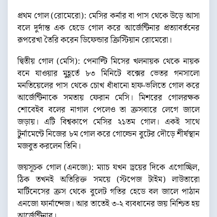
প্রথম গোল (রোমেরো): মেসির কর্নার বা পাস থেকে উড়ে আসা
বলে দুর্দান্ত এক হেডে গোল করে আর্জেন্টিনার প্রত্যাবর্তনের
রূপরেখা তৈরি করেন ডিফেন্ডার ক্রিস্টিয়ান রোমেরো।
দ্বিতীয় গোল (মেসি): পেনাল্টি মিসের খলনায়ক থেকে নায়ক
বনে যাওয়ার মুহূর্তে ৮৩ মিনিটে বক্সের ভেতর গনসালো
মনতিয়েলের পাস থেকে চোখ ধাঁধানো হাফ-ভলিতে গোল করে
আর্জেন্টিনাকে সমতায় ফেরান মেসি। মিশরের গোলরক্ষক
শোবেইব বলের নাগাল পেলেও তা ক্রসবারে লেগে জালে
জড়ায়। এটি বিশ্বকাপে মেসির ২১তম গোল। একই সাথে
টুর্নামেন্টে নিজের ৮ম গোল করে গোল্ডেন বুটের দৌড়ে শীর্ষস্থান
মজবুত করলেন তিনি।
জয়সূচক গোল (এনজো): ম্যাচ যখন ড্রয়ের দিকে এগোচ্ছিল,
ঠিক তখনই অতিরিক্ত সময়ে (স্টপেজ টাইম) লাউতারো
মার্টিনেসের ক্রস থেকে বুলেট গতির হেডে বল জালে পাঠান
এনজো ফার্নান্দেজ। আর তাতেই ৩-২ ব্যবধানের জয় নিশ্চিত হয়
আর্জেন্টিনার।