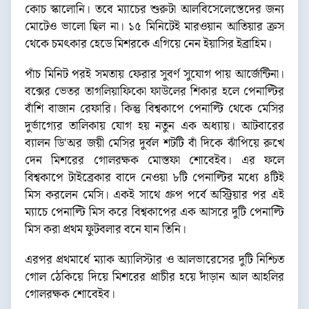
কোচ স্কালোনি। তবে ম্যাচের শুরুটা আলবিসেলেস্তেদের জন্য
মোটেও ভালো ছিল না। ১৫ মিনিটেই মারওয়ান আতিয়ার ক্রস
থেকে চমৎকার হেডে মিশরকে এগিয়ে নেন ইয়াসির ইব্রাহিম।
পাঁচ মিনিট পরই সমতায় ফেরার সুবর্ণ সুযোগ পায় আর্জেন্টিনা।
বক্সের ভেতর তাগলিয়াফিকো ফাউলের শিকার হলে পেনাল্টির
বাঁশি বাজান রেফারি। কিন্তু বিশ্বকাপে পেনাল্টি থেকে মেসির
দুর্ভাগ্যের তালিকায় যোগ হয় নতুন এক অধ্যায়। আটবারের
ব্যালন ডি'অর জয়ী মেসির দুর্বল শটটি বাঁ দিকে ঝাঁপিয়ে রুখে
দেন মিশরের গোলরক্ষক মোস্তফা শোবেইব। এর ফলে
বিশ্বকাপে টাইব্রেকার বাদে নেওয়া ৮টি পেনাল্টির মধ্যে ৪টিই
মিস করলেন মেসি। একই সাথে গ্রুপ পর্বে অস্ট্রিয়ার পর এই
ম্যাচে পেনাল্টি মিস করে বিশ্বকাপের এক আসরে দুটি পেনাল্টি
মিস করা প্রথম ফুটবলার বনে যান তিনি।
এরপর প্রথমার্ধে ম্যাক অ্যালিস্টার ও আলভারেসের দুটি নিশ্চিত
গোল ঠেকিয়ে দিয়ে মিশরের প্রাচীর হয়ে দাঁড়ান আল আহলির
গোলরক্ষক শোবেইব।