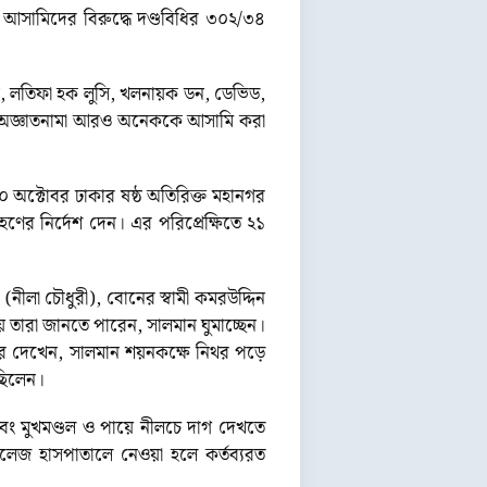
আসামিদের বিরুদ্ধে দণ্ডবিধির ৩০২/৩৪
াই, লতিফা হক লুসি, খলনায়ক ডন, ডেভিড,
ায় অজ্ঞাতনামা আরও অনেককে আসামি করা
০ অক্টোবর ঢাকার ষষ্ঠ অতিরিক্ত মহানগর
ণের নির্দেশ দেন। এর পরিপ্রেক্ষিতে ২১
ীলা চৌধুরী), বোনের স্বামী কমরউদ্দিন
 তারা জানতে পারেন, সালমান ঘুমাচ্ছেন।
িরে দেখেন, সালমান শয়নকক্ষে নিথর পড়ে
ছিলেন।
ং মুখমণ্ডল ও পায়ে নীলচে দাগ দেখতে
লেজ হাসপাতালে নেওয়া হলে কর্তব্যরত