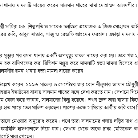
 থানায় মামলাটি দায়ের করেন সালমান শাহের মামা মোহাম্মদ আলমগীর। 
্ত্রী সামিরা হক, শিল্পপতি ও সাবেক চলচ্চিত্র প্রযোজক আজিজ মোহাম্মদ ভ
লারের রুবি, আবুল সাত্তার, সাজু ও রেজভি আহমেদ ফরহাদ। এছাড়া মামল
র মৃত্যুর পর রমনা থানায় একটি অপমৃত্যু মামলা দায়ের করা হয়। তবে গত ২
হক বাদিপক্ষের করা রিভিশন মঞ্জুর করে মামলাটি হত্যা মামলা হিসেবে গ্রহ
আলমগীর রমনা থানায় হত্যা মামলা দায়ের করেন।
লেখ করেন, ১৯৯৬ সালের ৬ সেপ্টেম্বর তার বোন নীলুফার জামান চৌধুরী (ন
ান ইস্কাটনের বাসায় সালমান শাহের সঙ্গে দেখা করতে যান। সেখানে গিয়ে
লিম ফোন করে জানান, সালমানের কিছু হয়েছে। তখন দ্রুত তারা বাসায় ফ
হাত-পায়ে তেল মালিশ করছেন। পাশের কক্ষে সামিরার আত্মীয় রুবি বসে 
াতালে নেওয়ার অনুরোধ করেন। পথে তারা সালমানের গলায় দড়ির দাগ এব
ি ফ্যামিলি হাসপাতালে নিয়ে যান। সেখান থেকে তাকে ঢাকা মেডিকেল ক
গেই মারা গেছেন।