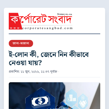
জানা-অজানা
ই-লোন কী, জেনে নিন কীভাবে
নেওয়া যায়?
প্রকাশিত: ১১ জুন, ২০২৬, ১১:৩৭ পূর্বাহ্ন ·