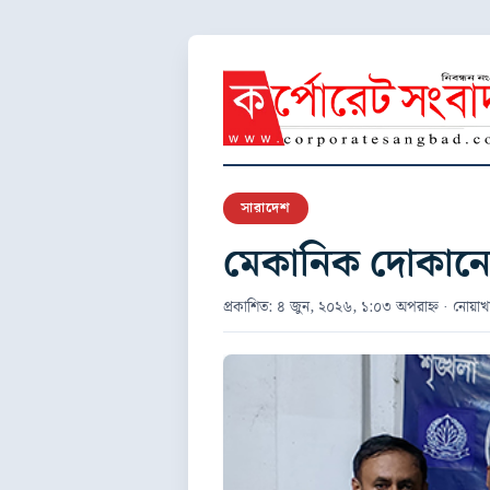
সারাদেশ
মেকানিক দোকানেই
প্রকাশিত: ৪ জুন, ২০২৬, ১:০৩ অপরাহ্ন · নোয়াখাল