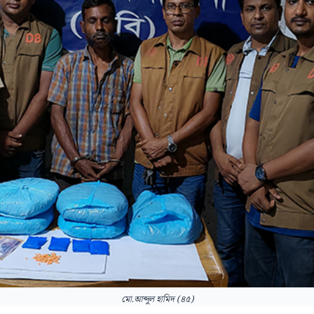
মো.আব্দুল হামিদ (৪৫)