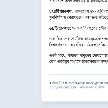
সারাদেশে ডাকসেবার ভৌত অবকাঠামো উন্ন
২৭০টি ডাকঘর:
‘বাংলাদেশ ডাক অধিদপ্তরে
পুনর্নির্মাণ ও মেরামতের কাজ দ্রুত গতি
৩৯টি ডাকঘর:
‘ডাক অধিদপ্তরের ভৌত অ
ডাক বিভাগের সামগ্রিক কার্যক্রমকে শ
বিভাগের জন্য স্বয়ংক্রিয় মেইল প্রসেসিং সে
একই সাথে, সাধারণ মানুষের দোরগোড়ায় আ
মেগা প্রকল্পের মাধ্যমে ডাকসেবাকে সম্প
কর্পোরেট সংবাদ
corporatesangbad@gmail.c
© ২০২৬ কর্পোরেট সংবাদ | সকল অধিকার সংরক্ষিত।