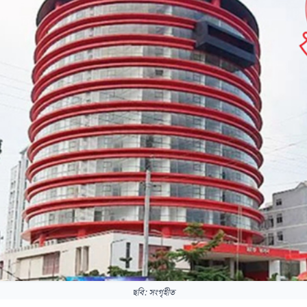
ছবি: সংগৃহীত