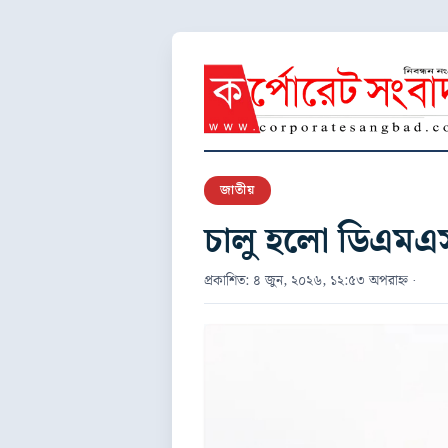
জাতীয়
চালু হলো ডিএমএস 
প্রকাশিত: ৪ জুন, ২০২৬, ১২:৫৩ অপরাহ্ন ·