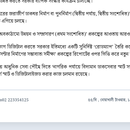
ত করতে সরকার ব্যাপক সংস্কার কার্যক্রম চালাচ্ছে।
র জরাজীর্ণ ডাকঘর নির্মাণ বা পুনর্নির্মাণ (দ্বিতীয় পর্যায়, দ্বিতীয় সংশোধি
তে এগিয়ে চলছে।
বকাঠামো উন্নয়ন ও সম্প্রসারণ (প্রথম সংশোধিত)’ প্রকল্পের আওতায় আরও ৩
তভাগ ডিজিটাল করতে সরকার ইতিমধ্যে একটি সুনির্দিষ্ট ‘রোডম্যাপ’ তৈরি
ন্টার নির্মাণের সম্ভাব্যতা সমীক্ষা’ প্রকল্পের রিপোর্টের ওপর ভিত্তি করে নতু
ধুনিক সেবা পৌঁছে দিতে ‘নাগরিক পর্যায়ে বিদ্যমান ডাকসেবার স্মার্ট স
ূর্ণ স্মার্ট ও ডিজিটালাইজড করার কাজ চলমান রয়েছে।
om
02 223354125
৫৫/বি , নোয়াখালী টাওয়ার, ১