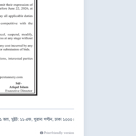
১ তলা, সুইট: ১১-এফ, পুরানা পল্টন, ঢাকা ১০০০।
🖨️ Print-friendly version