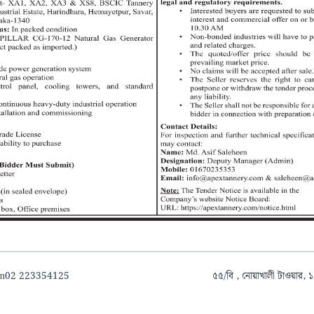
om
02 223354125
৫৫/বি , নোয়াখালী টাওয়ার, ১