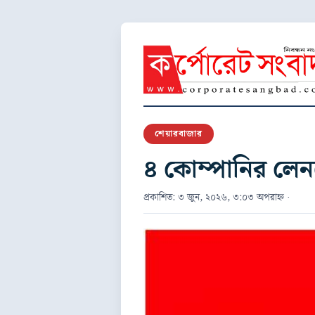
শেয়ারবাজার
৪ কোম্পানির লেনদ
প্রকাশিত: ৩ জুন, ২০২৬, ৩:০৩ অপরাহ্ন ·