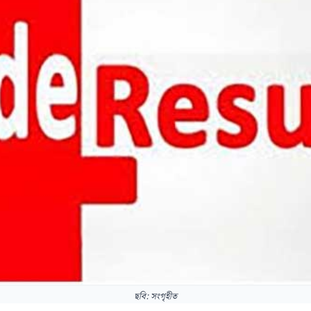
ছবি: সংগৃহীত