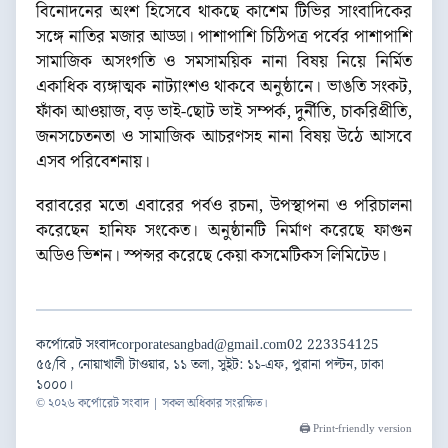
বিনোদনের অংশ হিসেবে থাকছে কাশেম টিভির সাংবাদিকের
সঙ্গে নাতির মজার আড্ডা। পাশাপাশি চিঠিপত্র পর্বের পাশাপাশি
সামাজিক অসংগতি ও সমসাময়িক নানা বিষয় নিয়ে নির্মিত
একাধিক ব্যঙ্গাত্মক নাট্যাংশও থাকবে অনুষ্ঠানে। ভাঙতি সংকট,
ফাঁকা আওয়াজ, বড় ভাই-ছোট ভাই সম্পর্ক, দুর্নীতি, চাকরিপ্রীতি,
জনসচেতনতা ও সামাজিক আচরণসহ নানা বিষয় উঠে আসবে
এসব পরিবেশনায়।
বরাবরের মতো এবারের পর্বও রচনা, উপস্থাপনা ও পরিচালনা
করেছেন হানিফ সংকেত। অনুষ্ঠানটি নির্মাণ করেছে ফাগুন
অডিও ভিশন। স্পন্সর করেছে কেয়া কসমেটিকস লিমিটেড।
কর্পোরেট সংবাদ
corporatesangbad@gmail.com
02 223354125
৫৫/বি , নোয়াখালী টাওয়ার, ১১ তলা, সুইট: ১১-এফ, পুরানা পল্টন, ঢাকা
১০০০।
© ২০২৬ কর্পোরেট সংবাদ | সকল অধিকার সংরক্ষিত।
🖨️ Print-friendly version