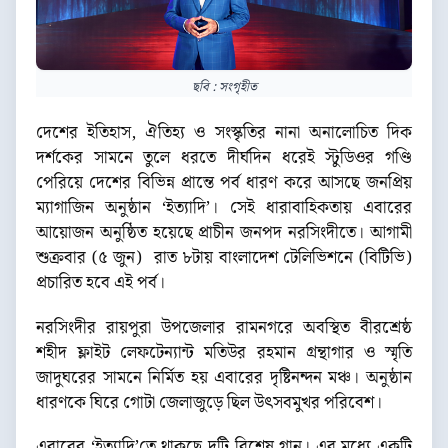
ছবি : সংগৃহীত
দেশের ইতিহাস, ঐতিহ্য ও সংস্কৃতির নানা অনালোচিত দিক
দর্শকের সামনে তুলে ধরতে দীর্ঘদিন ধরেই স্টুডিওর গণ্ডি
পেরিয়ে দেশের বিভিন্ন প্রান্তে পর্ব ধারণ করে আসছে জনপ্রিয়
ম্যাগাজিন অনুষ্ঠান ‘ইত্যাদি’। সেই ধারাবাহিকতায় এবারের
আয়োজন অনুষ্ঠিত হয়েছে প্রাচীন জনপদ নরসিংদীতে। আগামী
শুক্রবার (৫ জুন) রাত ৮টায় বাংলাদেশ টেলিভিশনে (বিটিভি)
প্রচারিত হবে এই পর্ব।
নরসিংদীর রায়পুরা উপজেলার রামনগরে অবস্থিত বীরশ্রেষ্ঠ
শহীদ ফ্লাইট লেফটেন্যান্ট মতিউর রহমান গ্রন্থাগার ও স্মৃতি
জাদুঘরের সামনে নির্মিত হয় এবারের দৃষ্টিনন্দন মঞ্চ। অনুষ্ঠান
ধারণকে ঘিরে গোটা জেলাজুড়ে ছিল উৎসবমুখর পরিবেশ।
এবারের ‘ইত্যাদি’তে থাকছে দুটি বিশেষ গান। এর মধ্যে একটি