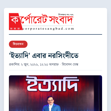
বিনোদন
'ইত্যাদি' এবার নরসিংদীতে
প্রকাশিত: ২ জুন, ২০২৬, ১২:২০ অপরাহ্ন · বিনোদন ডেস্ক