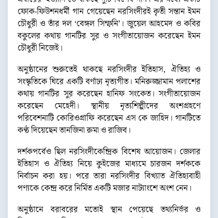
ফোক-ফিউশনধর্মী গান গেয়েছেন নরসিংদীরই কৃতী সন্তান ইমন
চৌধুরী ও তাঁর দল ‘বেঙ্গল সিম্ফনি’। জুয়েল আহমেদ ও কবির
বকুলের কথায় গানটির সুর ও সংগীতায়োজন করেছেন ইমন
চৌধুরী নিজেই।
অনুষ্ঠানের শুরুতেই থাকছে নরসিংদীর ইতিহাস, ঐতিহ্য ও
সংস্কৃতিকে ঘিরে একটি বর্ণাঢ্য নৃত্যগীত। মনিরুজ্জামান পলাশের
কথায় গানটির সুর করেছেন হানিফ সংকেত। সংগীতায়োজন
করেছেন মেহেদী। স্থানীয় নৃত্যশিল্পীদের অংশগ্রহণে
পরিবেশনাটি কোরিওগ্রাফি করেছেন এস কে জাহিদ। গানটিতে
কণ্ঠ দিয়েছেন তানজিনা রুমা ও রাজিব।
দর্শকপর্বেও ছিল নরসিংদীকেন্দ্রিক বিশেষ আয়োজন। জেলার
ইতিহাস ও ঐতিহ্য নিয়ে কুইজের মাধ্যমে চারজন দর্শককে
নির্বাচন করা হয়। পরে তারা নরসিংদীর বিখ্যাত ঐতিহ্যবাহী
পণ্যকে কেন্দ্র করে নির্মিত একটি মজার নাট্যাংশে অংশ নেন।
অনুষ্ঠানে বরাবরের মতোই স্থান পেয়েছে তথ্যনির্ভর ও