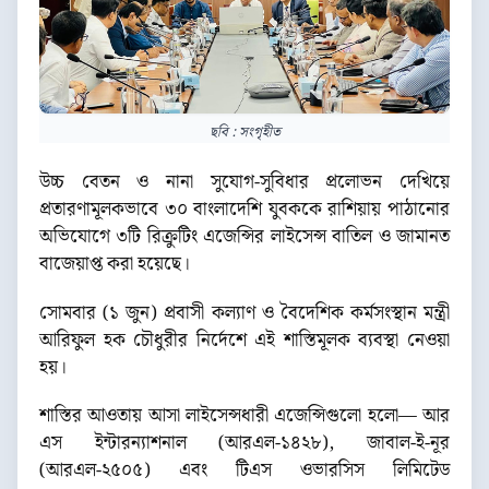
ছবি : সংগৃহীত
উচ্চ বেতন ও নানা সুযোগ-সুবিধার প্রলোভন দেখিয়ে
প্রতারণামূলকভাবে ৩০ বাংলাদেশি যুবককে রাশিয়ায় পাঠানোর
অভিযোগে ৩টি রিক্রুটিং এজেন্সির লাইসেন্স বাতিল ও জামানত
বাজেয়াপ্ত করা হয়েছে।
সোমবার (১ জুন) প্রবাসী কল্যাণ ও বৈদেশিক কর্মসংস্থান মন্ত্রী
আরিফুল হক চৌধুরীর নির্দেশে এই শাস্তিমূলক ব্যবস্থা নেওয়া
হয়।
শাস্তির আওতায় আসা লাইসেন্সধারী এজেন্সিগুলো হলো— আর
এস ইন্টারন্যাশনাল (আরএল-১৪২৮), জাবাল-ই-নূর
(আরএল-২৫০৫) এবং টিএস ওভারসিস লিমিটেড