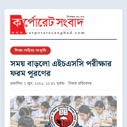
শিক্ষা-সাহিত্য-সংস্কৃতি
সময় বাড়লো এইচএসসি পরীক্ষার
ফরম পূরণের
প্রকাশিত: ২ জুন, ২০২৬, ১০:৪১ পূর্বাহ্ন · নিজস্ব প্রতিবেদক