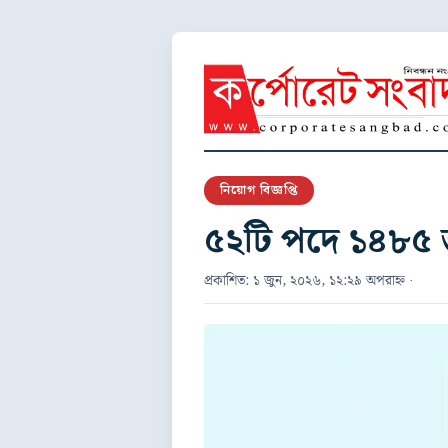
নিয়োগ বিজ্ঞপ্তি
৫২টি পদে ১৪৮৫ 
প্রকাশিত: ১ জুন, ২০২৬, ১২:২৯ অপরাহ্ন ·