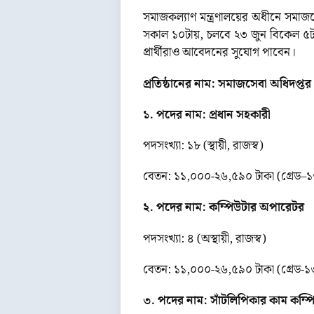
সমাজকল্যাণ মন্ত্রণালয়ের অধীনে সমা
সকাল ১০টায়, চলবে ২৩ জুন বিকেল ৫টা প
প্রার্থীরাও আবেদনের সুযোগ পাবেন।
প্রতিষ্ঠানের নাম: সমাজসেবা অধিদপ্
১. পদের নাম: প্রধান সহকারী
পদসংখ্যা: ১৮ (স্থায়ী, রাজস্ব)
বেতন: ১১,০০০-২৬,৫৯০ টাকা (গ্রেড–
২. পদের নাম: কম্পিউটার অপারেটর
পদসংখ্যা: ৪ (অস্থায়ী, রাজস্ব)
বেতন: ১১,০০০-২৬,৫৯০ টাকা (গ্রেড-১
৩. পদের নাম: সাঁটলিপিকার কাম কম্