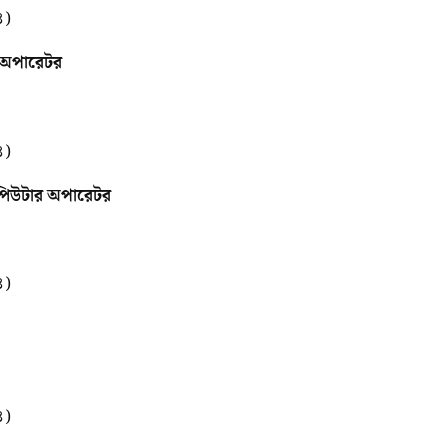
৪)
ন অপারেটর
৪)
ম্পিউটার অপারেটর
৪)
৪)