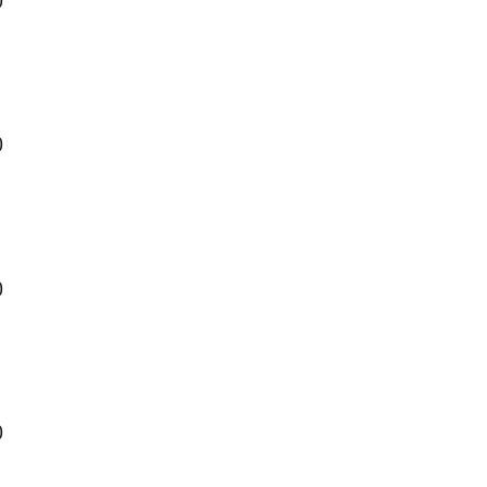
)
)
)
)