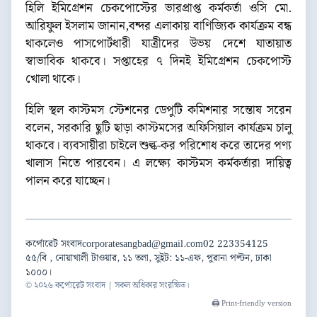
হিলি ইমিগ্রেশন চেকপোস্টের ভারপ্রাপ্ত কর্মকর্তা ওসি মো.
আরিফুল ইসলাম জানান,বন্দর এলাকায় বাণিজ্যিক কার্যক্রম বন্ধ
থাকলেও পাসপোর্টধারী যাত্রীদের উভয় দেশে যাতায়াত
স্বাভাবিক থাকবে। সপ্তাহের ৭ দিনই ইমিগ্রেশন চেকপোস্ট
খোলা থাকে।
হিলি স্থল কাস্টমস স্টেশনের ডেপুটি কমিশনার সন্তোষ সরেন
বলেন, সরকারি ছুটি ছাড়া কাস্টমসের অফিসিয়াল কার্যক্রম চালু
থাকবে। ব্যবসায়ীরা চাইলে শুল্ক-কর পরিশোধ করে তাদের পণ্য
খালাস নিতে পারবেন। এ লক্ষ্যে কাস্টমস কর্মকর্তারা দায়িত্ব
পালন করে যাচ্ছেন।
কর্পোরেট সংবাদ
corporatesangbad@gmail.com
02 223354125
৫৫/বি , নোয়াখালী টাওয়ার, ১১ তলা, সুইট: ১১-এফ, পুরানা পল্টন, ঢাকা
১০০০।
© ২০২৬ কর্পোরেট সংবাদ | সকল অধিকার সংরক্ষিত।
🖨️ Print-friendly version