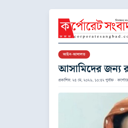
আইন-আদালত
আসামিদের জন্য র
প্রকাশিত: ২৫ মে, ২০২৬, ১০:৫২ পূর্বাহ্ন · কর্পোর