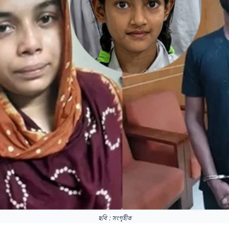
ছবি : সংগৃহীত