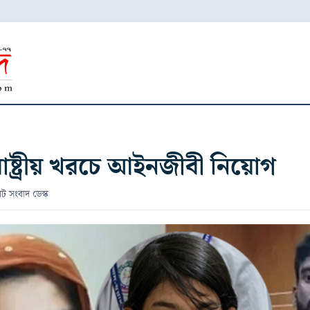
াষ্ট্রীয় খরচে আইনজীবী নিয়োগ
েট সংবাদ ডেস্ক