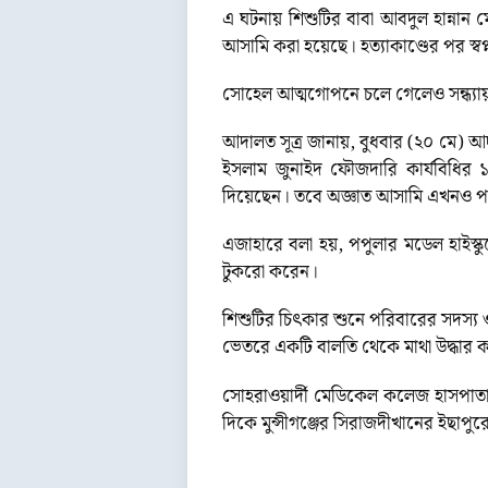
এ ঘটনায় শিশুটির বাবা আবদুল হান্নান ম
আসামি করা হয়েছে। হত্যাকাণ্ডের পর স্
সোহেল আত্মগোপনে চলে গেলেও সন্ধ্যায় 
আদালত সূত্র জানায়, বুধবার (২০ মে) আদা
ইসলাম জুনাইদ ফৌজদারি কার্যবিধির ১৬
দিয়েছেন। তবে অজ্ঞাত আসামি এখনও 
এজাহারে বলা হয়, পপুলার মডেল হাইস্কু
টুকরো করেন।
শিশুটির চিৎকার শুনে পরিবারের সদস্য
ভেতরে একটি বালতি থেকে মাথা উদ্ধার 
সোহরাওয়ার্দী মেডিকেল কলেজ হাসপাতা
দিকে মুন্সীগঞ্জের সিরাজদীখানের ইছাপুর