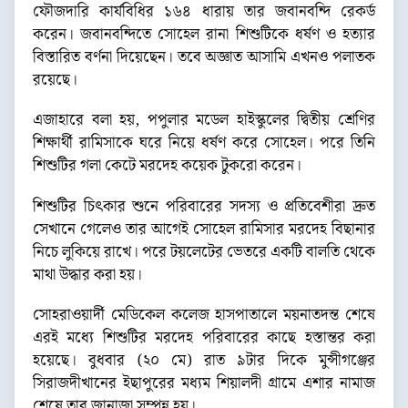
ফৌজদারি কার্যবিধির ১৬৪ ধারায় তার জবানবন্দি রেকর্ড
করেন। জবানবন্দিতে সোহেল রানা শিশুটিকে ধর্ষণ ও হত্যার
বিস্তারিত বর্ণনা দিয়েছেন। তবে অজ্ঞাত আসামি এখনও পলাতক
রয়েছে।
এজাহারে বলা হয়, পপুলার মডেল হাইস্কুলের দ্বিতীয় শ্রেণির
শিক্ষার্থী রামিসাকে ঘরে নিয়ে ধর্ষণ করে সোহেল। পরে তিনি
শিশুটির গলা কেটে মরদেহ কয়েক টুকরো করেন।
শিশুটির চিৎকার শুনে পরিবারের সদস্য ও প্রতিবেশীরা দ্রুত
সেখানে গেলেও তার আগেই সোহেল রামিসার মরদেহ বিছানার
নিচে লুকিয়ে রাখে। পরে টয়লেটের ভেতরে একটি বালতি থেকে
মাথা উদ্ধার করা হয়।
সোহরাওয়ার্দী মেডিকেল কলেজ হাসপাতালে ময়নাতদন্ত শেষে
এরই মধ্যে শিশুটির মরদেহ পরিবারের কাছে হস্তান্তর করা
হয়েছে। বুধবার (২০ মে) রাত ৯টার দিকে মুন্সীগঞ্জের
সিরাজদীখানের ইছাপুরের মধ্যম শিয়ালদী গ্রামে এশার নামাজ
শেষে তার জানাজা সম্পন্ন হয়।