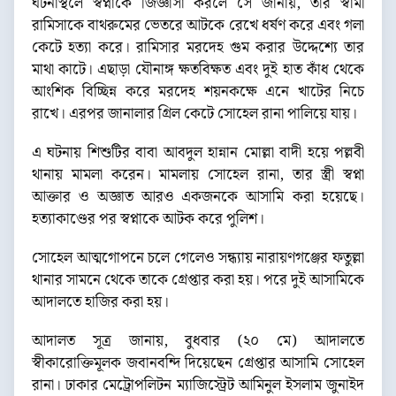
ঘটনাস্থলে স্বপ্নাকে জিজ্ঞাসা করলে সে জানায়, তার স্বামী
রামিসাকে বাথরুমের ভেতরে আটকে রেখে ধর্ষণ করে এবং গলা
কেটে হত্যা করে। রামিসার মরদেহ গুম করার উদ্দেশ্যে তার
মাথা কাটে। এছাড়া যৌনাঙ্গ ক্ষতবিক্ষত এবং দুই হাত কাঁধ থেকে
আংশিক বিচ্ছিন্ন করে মরদেহ শয়নকক্ষে এনে খাটের নিচে
রাখে। এরপর জানালার গ্রিল কেটে সোহেল রানা পালিয়ে যায়।
এ ঘটনায় শিশুটির বাবা আবদুল হান্নান মোল্লা বাদী হয়ে পল্লবী
থানায় মামলা করেন। মামলায় সোহেল রানা, তার স্ত্রী স্বপ্না
আক্তার ও অজ্ঞাত আরও একজনকে আসামি করা হয়েছে।
হত্যাকাণ্ডের পর স্বপ্নাকে আটক করে পুলিশ।
সোহেল আত্মগোপনে চলে গেলেও সন্ধ্যায় নারায়ণগঞ্জের ফতুল্লা
থানার সামনে থেকে তাকে গ্রেপ্তার করা হয়। পরে দুই আসামিকে
আদালতে হাজির করা হয়।
আদালত সূত্র জানায়, বুধবার (২০ মে) আদালতে
স্বীকারোক্তিমূলক জবানবন্দি দিয়েছেন গ্রেপ্তার আসামি সোহেল
রানা। ঢাকার মেট্রোপলিটন ম্যাজিস্ট্রেট আমিনুল ইসলাম জুনাইদ