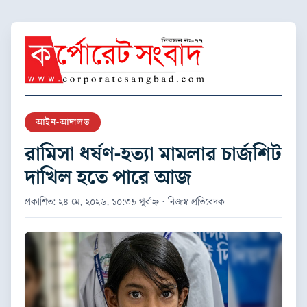
আইন-আদালত
রামিসা ধর্ষণ-হত্যা মামলার চার্জশিট
দাখিল হতে পারে আজ
প্রকাশিত: ২৪ মে, ২০২৬, ১০:৩৯ পূর্বাহ্ন · নিজস্ব প্রতিবেদক