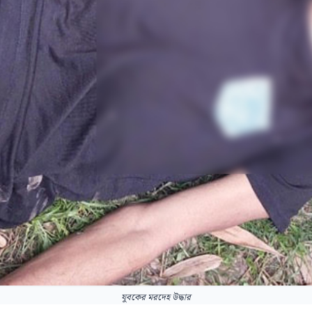
যুবকের মরদেহ উদ্ধার