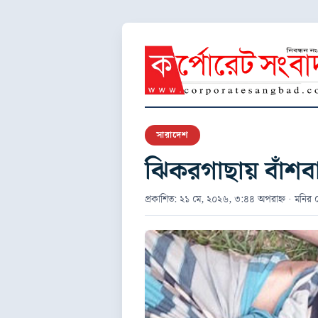
সারাদেশ
ঝিকরগাছায় বাঁশব
প্রকাশিত: ২১ মে, ২০২৬, ৩:৪৪ অপরাহ্ন · মনির 