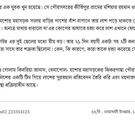
ের এক যুবক খুন হয়েছে। সে পৌরসদরের কীর্তিপুর গ্রামের মশিয়ার রহমান
যশোর মহাসড়ক সংলগ্ন বাড়ির পাশের বাঁশ বাগানে তার লাশ পড়ে থাকতে 
ছে। অন্যত্র মাথায় ধারালো দা'এর কোপের আঘাতে হত্যা করে লাশ এখানে ফেল
িউর এর দুই ছেলের মধ্যে মীম বড়। তার ২১ দিন বয়সী একটা সহ ২টি কন্য
ো সাথে তার শত্রুতা ছিলোনা। কেন, কি কারণে, কারা তাকে হত্যা করেছে স
সি) গোলাম কিবরিয়া জানান, বেনাপোল- যশোর মহাসড়কের ঝিকরগাছা পৌরস
শের একটি টিম গিয়ে লাশের সুরতহাল প্রতিবেদন তৈরি করি এবং ময়নাত
া প্রক্রিয়াধীন আছে।
om
02 223354125
৫৫/বি , নোয়াখালী টাওয়ার, ১