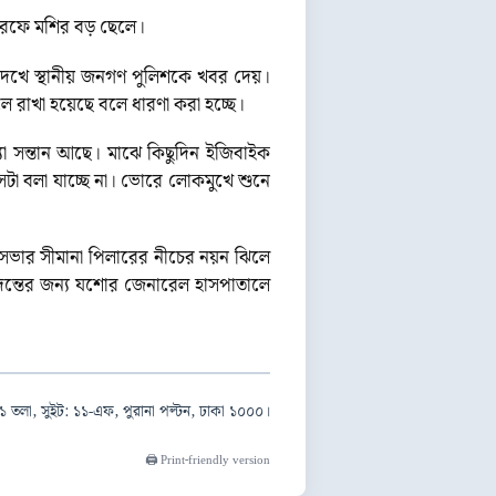
 ওরফে মশির বড় ছেলে।
দেখে স্থানীয় জনগণ পুলিশকে খবর দেয়।
ে রাখা হয়েছে বলে ধারণা করা হচ্ছে।
া সন্তান আছে। মাঝে কিছুদিন ইজিবাইক
েটা বলা যাচ্ছে না। ভোরে লোকমুখে শুনে
ভার সীমানা পিলারের নীচের নয়ন ঝিলে
দন্তের জন্য যশোর জেনারেল হাসপাতালে
১ তলা, সুইট: ১১-এফ, পুরানা পল্টন, ঢাকা ১০০০।
🖨️ Print-friendly version