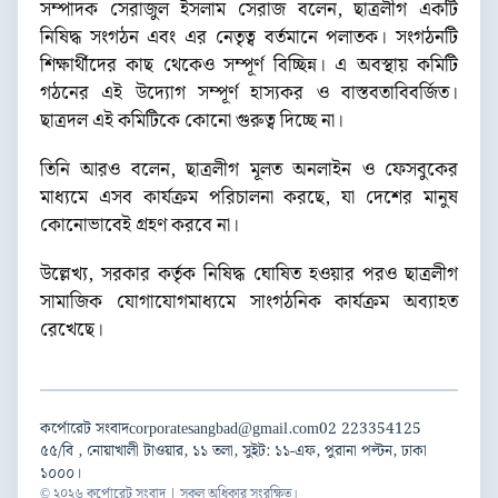
সম্পাদক সেরাজুল ইসলাম সেরাজ বলেন, ছাত্রলীগ একটি
নিষিদ্ধ সংগঠন এবং এর নেতৃত্ব বর্তমানে পলাতক। সংগঠনটি
শিক্ষার্থীদের কাছ থেকেও সম্পূর্ণ বিচ্ছিন্ন। এ অবস্থায় কমিটি
গঠনের এই উদ্যোগ সম্পূর্ণ হাস্যকর ও বাস্তবতাবিবর্জিত।
ছাত্রদল এই কমিটিকে কোনো গুরুত্ব দিচ্ছে না।
তিনি আরও বলেন, ছাত্রলীগ মূলত অনলাইন ও ফেসবুকের
মাধ্যমে এসব কার্যক্রম পরিচালনা করছে, যা দেশের মানুষ
কোনোভাবেই গ্রহণ করবে না।
উল্লেখ্য, সরকার কর্তৃক নিষিদ্ধ ঘোষিত হওয়ার পরও ছাত্রলীগ
সামাজিক যোগাযোগমাধ্যমে সাংগঠনিক কার্যক্রম অব্যাহত
রেখেছে।
কর্পোরেট সংবাদ
corporatesangbad@gmail.com
02 223354125
৫৫/বি , নোয়াখালী টাওয়ার, ১১ তলা, সুইট: ১১-এফ, পুরানা পল্টন, ঢাকা
১০০০।
© ২০২৬ কর্পোরেট সংবাদ | সকল অধিকার সংরক্ষিত।