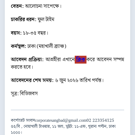
বেতন:
আলোচনা সাপেক্ষে।
চাকরির ধরন:
ফুল টাইম
বয়স:
১৮-৩৫ বছর।
কর্মস্থল:
ঢাকা (মহাখালী ব্র্যাঞ্চ)
আবেদন প্রক্রিয়া:
আগ্রহীরা এখানে
ক্লিক
করে আবেদন সম্পন্ন
করতে হবে।
আবেদনের শেষ সময়:
৬ জুন ২০২৬ তারিখ পর্যন্ত।
সূত্র: বিডিজবস
কর্পোরেট সংবাদ
corporatesangbad@gmail.com
02 223354125
৫৫/বি , নোয়াখালী টাওয়ার, ১১ তলা, সুইট: ১১-এফ, পুরানা পল্টন, ঢাকা
১০০০।