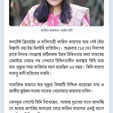
কারিনা কায়সার। ফাইল ছবি
কনটেন্ট ক্রিয়েটর ও অভিনেত্রী কারিনা কায়সার আর নেই (ইন্না
লিল্লাহি ওয়া ইন্না ইলাইহি রাজিউন)। শুক্রবার (১৫ মে) দিবাগত
রাতে লিভার–সংক্রান্ত জটিলতায় উন্নত চিকিৎসার জন্য ভারতের
চেন্নাইয়ে নেয়ার পর সেখানে চিকিৎসাধীন অবস্থায় তিনি মারা
যান।মৃত্যুর সময় কারিনার বয়স হয়েছিল ৩০ বছর। তিনি বরেণ্য
দাবাড়ু রানী হামিদের নাতনি।
সামাজিক মাধ্যমে তার মৃত্যুর বিষয়টি নিশ্চিত করেছেন বাবা ও
জাতীয় ফুটবল দলের সাবেক খেলোয়াড় কায়সার হামিদ।
ফেসবুক পোস্টে তিনি লিখেছেন, ‘অত্যন্ত দুঃখের সাথে জানাচ্ছি
যে আমার প্রাণপ্রিয় আদরের মেয়ে কারিনা কায়সার একটু আগে