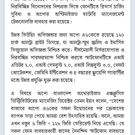
নিরবিচ্ছিন্ন বিনোদনের নিশ্চয়তা দিতে ফোনটিতে রিভার্স চার্জিং
সুবিধা ও অপোর অপ্টিমাইজড ব্যাটারি ম্যানেজমেন্ট
টেকনোলজি ব্যবহার করা হয়েছে।
উন্নত ভিউয়িং অভিজ্ঞতার জন্য অপো এ৬কেতে রয়েছে ১২০
হার্জ আলট্রা ব্রাইট ডিসপ্লে, যা আলট্রা-স্মুথ স্ক্রলিং ও ইমার্সিভ
ভিজ্যুয়াল অভিজ্ঞতা নিশ্চিত করে। দীর্ঘমেয়াদী নির্ভরযোগ্যতা ও
নিরবচ্ছিন্ন পারফরম্যান্স নিশ্চিত করতে স্মার্টফোনটিতে এআই
এডিটর ২.০, এআই গেমবুস্ট ২.০, এআই লিঙ্কবুস্ট ৩.০, থেফট
প্রোটেকশন, জেমিনি ইন্টিগ্রেশন ও ৪ বছরের ফ্লুয়েন্সি গ্যারান্টির
মতো উন্নত প্রযুক্তি যুক্ত করা হয়েছে।
এ বিষয়ে অপো বাংলাদেশ অথোরাইজড এক্সক্লুসিভ
ডিস্ট্রিবিউটরের ম্যানেজিং ডিরেক্টর ডেমন ইয়াং বলেন, “দেশের
বাজারে আপো এ৬কের সফল উন্মোচনের পর ক্রেতাদের
ব্যাপক সাড়া পেয়ে আমরা বেশ উৎসাহিত হয়েছি। ফলে, আমরা
এখন নতুন ৬ জিবি + ১২৮ জিবি ভেরিয়েন্ট নিয়ে এসেছি। যে
সকল ফোন ব্যবহারকারী তাদের দৈনন্দিন স্মার্টফোন ব্যবহারে