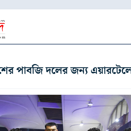
দেশের পাবজি দলের জন্য এয়ারটেল