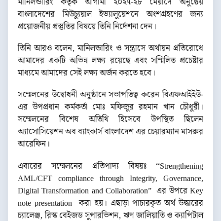
মানিলন্ডারিং কর্তৃক আগামী ২০২৭-২৮ মেয়াদে অনুষ্ঠেয়
বাংলাদেশের মিউচ্যুয়াল ইভ্যালুয়েশনে অংশগ্রহণের জন্য
প্রয়োজনীয় প্রস্তুতির বিষয়ে তিনি নির্দেশনা দেন।
তিনি আরও বলেন, মানিলন্ডারিং ও সন্ত্রাসে অর্থায়ন প্রতিরোধে
আমাদের একটি অভিন্ন লক্ষ্য রয়েছে এবং সম্মিলিত প্রচেষ্টার
মাধ্যমে আমাদের সেই লক্ষ্য অর্জন করতে হবে।
সম্মেলনের উদ্বোধনী অনুষ্ঠানে সভাপতিত্ব করেন বিএফআইইউ-
এর উপপ্রধান কর্মকর্তা মোঃ মফিজুর রহমান খান চৌধুরী।
সম্মেলনের বিশেষ অতিথি হিসেবে উপস্থিত ছিলেন
অ্যাসোসিয়েশন অব ব্যাংকার্স বাংলাদেশ এর চেয়ারম্যান মাসরুর
আরেফিন।
এবারের সম্মেলনের প্রতিপাদ্য বিষয়ঃ ‘‘
Strengthening
AML/CFT compliance through Integrity, Governance,
এর উপরে
Digital Transformation and Collaboration”
Key
করা হয়। এছাড়া পাচারকৃত অর্থ উদ্ধারের
note presentation
চ্যালেঞ্জ, রিস্ক বেইজড সুপারভিশন, ঋণ জালিয়াতি ও ক্যাপিটাল