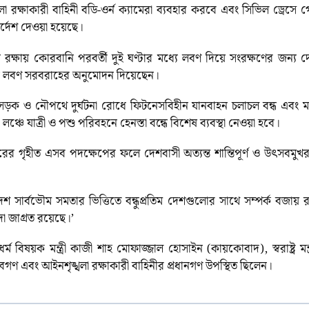
া রক্ষাকারী বাহিনী বডি-ওর্ন ক্যামেরা ব্যবহার করবে এবং সিভিল ড্রেসে
ির্দেশ দেওয়া হয়েছে।
্ষায় কোরবানি পরবর্তী দুই ঘণ্টার মধ্যে লবণ দিয়ে সংরক্ষণের জন্য দেশব
মূল্যে লবণ সরবরাহের অনুমোদন দিয়েছেন।
বলেন, সড়ক ও নৌপথে দুর্ঘটনা রোধে ফিটনেসবিহীন যানবাহন চলাচল বন্ধ এবং ম
 লঞ্চে যাত্রী ও পশু পরিবহনে হেনস্তা বন্ধে বিশেষ ব্যবস্থা নেওয়া হবে।
, সরকারের গৃহীত এসব পদক্ষেপের ফলে দেশবাসী অত্যন্ত শান্তিপূর্ণ ও উৎস
লাদেশ সার্বভৌম সমতার ভিত্তিতে বন্ধুপ্রতিম দেশগুলোর সাথে সম্পর্ক বজা
দা জাগ্রত রয়েছে।’
সভায় ধর্ম বিষয়ক মন্ত্রী কাজী শাহ মোফাজ্জাল হোসাইন (কায়কোবাদ), স্বরাষ্ট্
 সচিবগণ এবং আইনশৃঙ্খলা রক্ষাকারী বাহিনীর প্রধানগণ উপস্থিত ছিলেন।