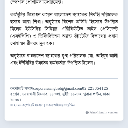
স্পেশাল প্রোগ্রামস ডিপার্টমেন্ট।
কর্মসূচির উদ্বোধন করেন বাংলাদেশ ব্যাংকের নির্বাহী পরিচালক
হুসনে আরা শিখা। অনুষ্ঠানে বিশেষ অতিথি হিসেবে উপস্থিত
ছিলেন ইউসিবির সিনিয়র এক্সিকিউটিভ ভাইস প্রেসিডেন্ট
(এসইভিপি) ও ডিস্ট্রিবিউশন অ্যান্ড স্ট্রাটেজি বিভাগের প্রধান
মোহাম্মদ রীদওয়ানুল হক।
অনুষ্ঠানে বাংলাদেশ ব্যাংকের যুগ্ম পরিচালক মো. আইয়ুব আলী
এবং ইউসিবির ঊর্ধ্বতন কর্মকর্তারা উপস্থিত ছিলেন।
কর্পোরেট সংবাদ
corporatesangbad@gmail.com
02 223354125
৫৫/বি , নোয়াখালী টাওয়ার, ১১ তলা, সুইট: ১১-এফ, পুরানা পল্টন, ঢাকা
১০০০।
© ২০২৬ কর্পোরেট সংবাদ | সকল অধিকার সংরক্ষিত।
🖨️ Print-friendly version