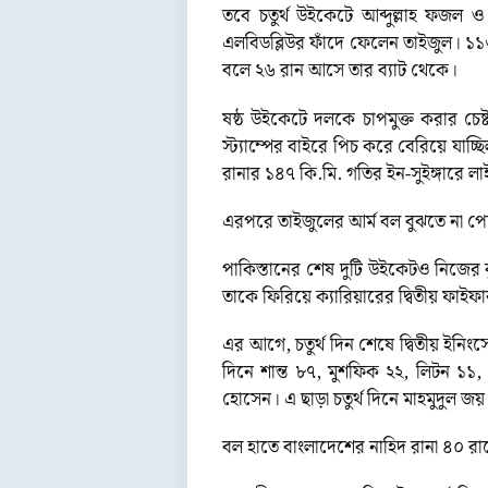
তবে চতুর্থ উইকেটে আব্দুল্লাহ ফজল
এলবিডব্লিউর ফাঁদে ফেলেন তাইজুল। 
বলে ২৬ রান আসে তার ব্যাট থেকে।
ষষ্ঠ উইকেটে দলকে চাপমুক্ত করার চেষ
স্ট্যাম্পের বাইরে পিচ করে বেরিয়ে যা
রানার ১৪৭ কি.মি. গতির ইন-সুইঙ্গারে 
এরপরে তাইজুলের আর্ম বল বুঝতে না পে
পাকিস্তানের শেষ দুটি উইকেটও নিজে
তাকে ফিরিয়ে ক্যারিয়ারের দ্বিতীয় ফাই
এর আগে, চতুর্থ দিন শেষে দ্বিতীয় ইন
দিনে শান্ত ৮৭, মুশফিক ২২, লিটন 
হোসেন। এ ছাড়া চতুর্থ দিনে মাহমুদুল 
বল হাতে বাংলাদেশের নাহিদ রানা ৪০ 