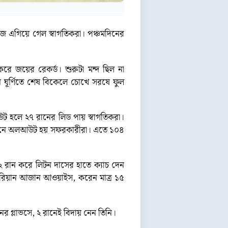
রিজে এগিয়ে গেল স্বাগতিকরা। পঞ্চমদিনের
করে জয়ের রেকর্ড। শুরুটা মন্দ ছিল না
 ঘূর্ণিতে শেষ বিকেলে চোখে সরষে ফুল
ট হলে ২৭ রানের লিড পায় স্বাগতিকরা।
৬৩ রানে অলআউট হয় সফরকারীরা। এতে ১০৪
্র ২ রান করে লিটন দাসের হাতে ক্যাচ দেন
চুরিয়ান আজান আওয়াইস, করেন মাত্র ১৫
র গ্লাভসে, ২ রানেই বিদায় নেন তিনি।