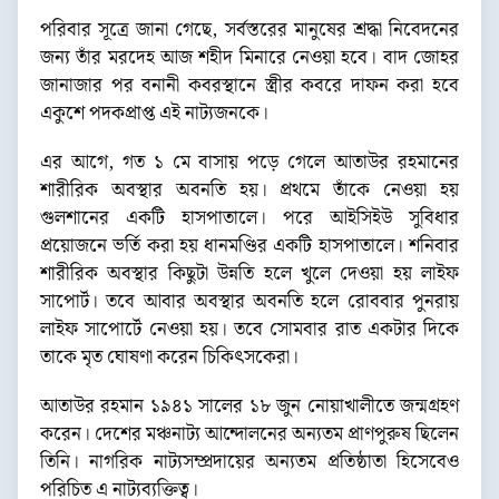
পরিবার সূত্রে জানা গেছে, সর্বস্তরের মানুষের শ্রদ্ধা নিবেদনের
জন্য তাঁর মরদেহ আজ শহীদ মিনারে নেওয়া হবে। বাদ জোহর
জানাজার পর বনানী কবরস্থানে স্ত্রীর কবরে দাফন করা হবে
একুশে পদকপ্রাপ্ত এই নাট্যজনকে।
এর আগে, গত ১ মে বাসায় পড়ে গেলে আতাউর রহমানের
শারীরিক অবস্থার অবনতি হয়। প্রথমে তাঁকে নেওয়া হয়
গুলশানের একটি হাসপাতালে। পরে আইসিইউ সুবিধার
প্রয়োজনে ভর্তি করা হয় ধানমণ্ডির একটি হাসপাতালে। শনিবার
শারীরিক অবস্থার কিছুটা উন্নতি হলে খুলে দেওয়া হয় লাইফ
সাপোর্ট। তবে আবার অবস্থার অবনতি হলে রোববার পুনরায়
লাইফ সাপোর্টে নেওয়া হয়। তবে সোমবার রাত একটার দিকে
তাকে মৃত ঘোষণা করেন চিকিৎসকেরা।
আতাউর রহমান ১৯৪১ সালের ১৮ জুন নোয়াখালীতে জন্মগ্রহণ
করেন। দেশের মঞ্চনাট্য আন্দোলনের অন্যতম প্রাণপুরুষ ছিলেন
তিনি। নাগরিক নাট্যসম্প্রদায়ের অন্যতম প্রতিষ্ঠাতা হিসেবেও
পরিচিত এ নাট্যব্যক্তিত্ব।