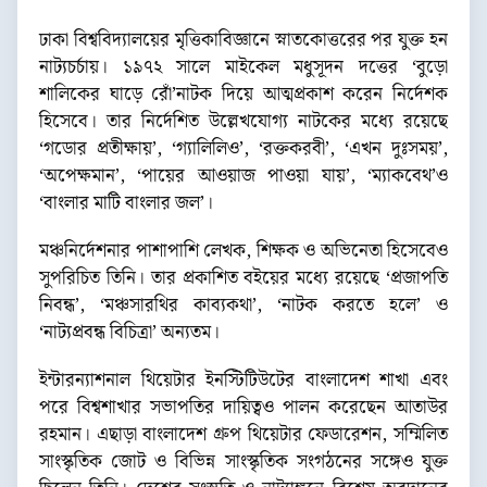
ঢাকা বিশ্ববিদ্যালয়ের মৃত্তিকাবিজ্ঞানে স্নাতকোত্তরের পর যুক্ত হন
নাট্যচর্চায়। ১৯৭২ সালে মাইকেল মধুসূদন দত্তের ‘বুড়ো
শালিকের ঘাড়ে রোঁ’নাটক দিয়ে আত্মপ্রকাশ করেন নির্দেশক
হিসেবে। তার নির্দেশিত উল্লেখযোগ্য নাটকের মধ্যে রয়েছে
‘গডোর প্রতীক্ষায়’, ‘গ্যালিলিও’, ‘রক্তকরবী’, ‘এখন দুঃসময়’,
‘অপেক্ষমান’, ‘পায়ের আওয়াজ পাওয়া যায়’, ‘ম্যাকবেথ’ও
‘বাংলার মাটি বাংলার জল’।
মঞ্চনির্দেশনার পাশাপাশি লেখক, শিক্ষক ও অভিনেতা হিসেবেও
সুপরিচিত তিনি। তার প্রকাশিত বইয়ের মধ্যে রয়েছে ‘প্রজাপতি
নিবন্ধ’, ‘মঞ্চসারথির কাব্যকথা’, ‘নাটক করতে হলে’ ও
‘নাট্যপ্রবন্ধ বিচিত্রা’ অন্যতম।
ইন্টারন্যাশনাল থিয়েটার ইনস্টিটিউটের বাংলাদেশ শাখা এবং
পরে বিশ্বশাখার সভাপতির দায়িত্বও পালন করেছেন আতাউর
রহমান। এছাড়া বাংলাদেশ গ্রুপ থিয়েটার ফেডারেশন, সম্মিলিত
সাংস্কৃতিক জোট ও বিভিন্ন সাংস্কৃতিক সংগঠনের সঙ্গেও যুক্ত