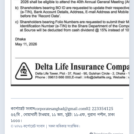
কর্পোরেট সংবাদ
corporatesangbad@gmail.com
02 223354125
৫৫/বি , নোয়াখালী টাওয়ার, ১১ তলা, সুইট: ১১-এফ, পুরানা পল্টন, ঢাকা
১০০০।
© ২০২৬ কর্পোরেট সংবাদ | সকল অধিকার সংরক্ষিত।