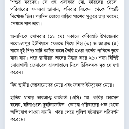
শিশুর মরদেহ। সে ওই এলাকার মো. ফরিদের ছেলে।
পরিবারের সদস্যরা জানান, শনিবার বিকেল থেকে শিশুটি
নিখোঁজ ছিল। পরদিন ভোরে বাড়ির পাশের পুকুরে তার মরদেহ
দেখতে পান তারা।
অন্যদিকে সোমবার (১১ মে) সকালে কবিরহাট উপজেলার
নরোত্তমপুর ইউনিয়নে খেলতে গিয়ে নিহা (৩) ও জান্নাত (৫)
নামে দুই শিশু মাটি কাটার ফলে তৈরি হওয়া গর্তের পানিতে ডুবে
মারা যায়। পরে স্থানীয়রা তাদের উদ্ধার করে ২৫০ শয্যা বিশিষ্ট
নোয়াখালী জেনারেল হাসপাতালে নিলে চিকিৎসক মৃত ঘোষণা
করেন।
নিহা স্থানীয় জোবায়েদের মেয়ে এবং জান্নাত ইউসুফের মেয়ে।
হাতিয়া থানার ভারপ্রাপ্ত কর্মকর্তা (ওসি) মো. কবির হোসেন
বলেন, ঘটনাগুলো দুর্ঘটনাজনিত। কোনো পরিবারের পক্ষ থেকে
অভিযোগ পাওয়া যায়নি। খবর পেয়ে পুলিশ ঘটনাস্থল পরিদর্শন
করেছে।